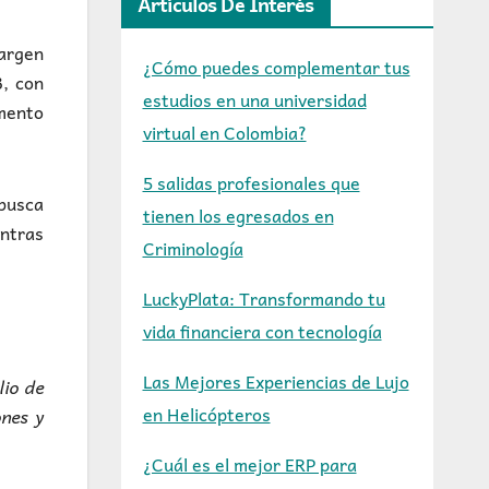
Artículos De Interés
margen
¿Cómo puedes complementar tus
B, con
estudios en una universidad
umento
virtual en Colombia?
5 salidas profesionales que
busca
tienen los egresados en
entras
Criminología
LuckyPlata: Transformando tu
vida financiera con tecnología
Las Mejores Experiencias de Lujo
lio de
en Helicópteros
nes y
¿Cuál es el mejor ERP para