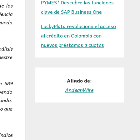
PYMES? Descubre las funciones
de los
clave de SAP Business One
iencia
 mundo
LuckyPlata revoluciona el acceso
al crédito en Colombia con
nuevos préstamos a cuotas
álisis
mestre
Aliado de:
n 589
AndeanWire
uyendo
mundo.
lo que
índice