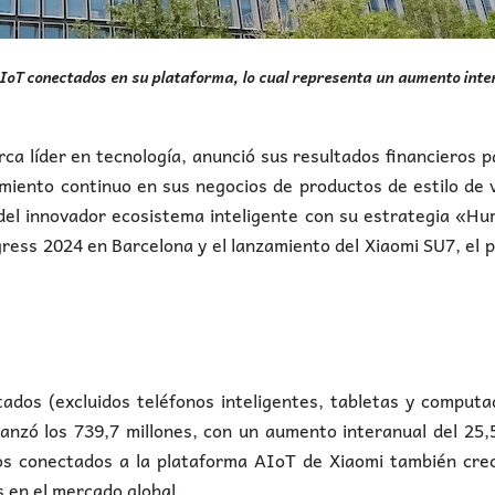
s IoT conectados en su plataforma, lo cual representa un aumento int
ca líder en tecnología, anunció sus resultados financieros p
iento continuo en sus negocios de productos de estilo de 
del innovador ecosistema inteligente con su estrategia «H
ess 2024 en Barcelona y el lanzamiento del Xiaomi SU7, el 
tados (excluidos teléfonos inteligentes, tabletas y comput
canzó los 739,7 millones, con un aumento interanual del 25,
os conectados a la plataforma AIoT de Xiaomi también crec
s en el mercado global.