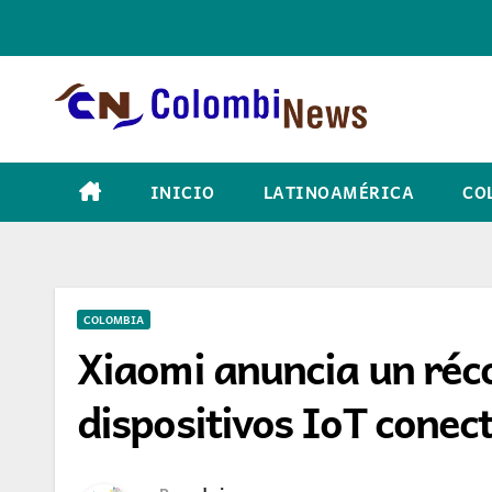
Skip
to
content
INICIO
LATINOAMÉRICA
CO
COLOMBIA
Xiaomi anuncia un réc
dispositivos IoT conec