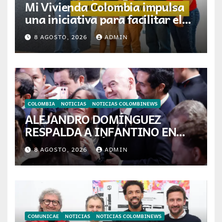
Mi Vivienda Colombia impulsa
una iniciativa para facilitar el
acceso a la vivienda de familias
8 AGOSTO, 2026
ADMIN
colombianas
COLOMBIA
NOTICIAS
NOTICIAS COLOMBINEWS
ALEJANDRO DOMÍNGUEZ
RESPALDA A INFANTINO EN
CALI: «ES EL LÍDER DE LA
8 AGOSTO, 2026
ADMIN
TRANSFORMACIÓN DEL
FÚTBOL»
COMUNICAE
NOTICIAS
NOTICIAS COLOMBINEWS