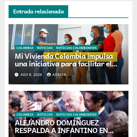
Entrada relacionada
COLOMBIA
NOTICIAS
NOTICIAS COLOMBINEWS
Mi Vivienda Colombia impulsa
una iniciativa para facilitar el
acceso a la vivienda de familias
AGO 8, 2026
ADMIN
colombianas
COLOMBIA
NOTICIAS
NOTICIAS COLOMBINEWS
ALEJANDRO DOMÍNGUEZ
RESPALDA A INFANTINO EN