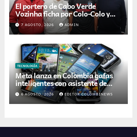
El portero de Cabo Verde
Vozinha ficha por Colo-Colo y
JETOUR respalda su nueva
7 AGOSTO, 2026
ADMIN
etapa
TECNOLOGÍA
Meta lanza en Colombia gafas
inteligentes con asistente de
inteligencia artificial
6 AGOSTO, 2026
EDITOR COLOMBINEWS