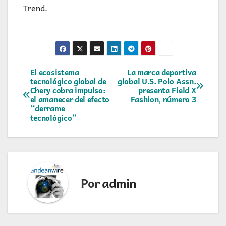
Trend.
Navegación
El ecosistema
La marca deportiva
tecnológico global de
global U.S. Polo Assn.
Chery cobra impulso:
presenta Field X
de
el amanecer del efecto
Fashion, número 3
“derrame
entradas
tecnológico”
Por
admin