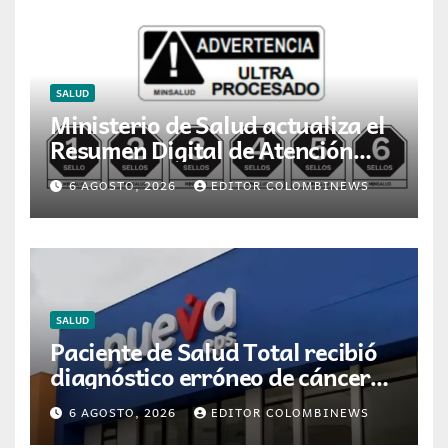
SALUD
Ministerio de Salud actualiza el
Resumen Digital de Atención
para la dispensación de
6 AGOSTO, 2026
EDITOR COLOMBINEWS
medicamentos en Colombia
SALUD
Paciente de Salud Total recibió
diagnóstico erróneo de cáncer
por resultados de otra persona
6 AGOSTO, 2026
EDITOR COLOMBINEWS