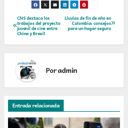
Navegación
CNS destaca los
Lluvias de fin de año en
trabajos del proyecto
Colombia: consejos
juvenil de cine entre
para un hogar seguro
de
China y Brasil
entradas
Por
admin
Entrada relacionada