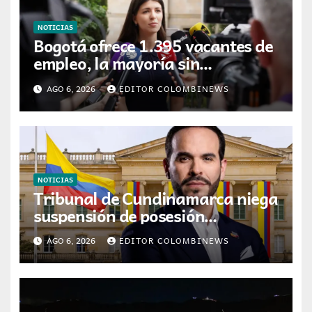
NOTICIAS
Bogotá ofrece 1.395 vacantes de
empleo, la mayoría sin
experiencia requerida
AGO 6, 2026
EDITOR COLOMBINEWS
NOTICIAS
Tribunal de Cundinamarca niega
suspensión de posesión
presidencial de Abelardo de la
AGO 6, 2026
EDITOR COLOMBINEWS
Espriella en Cali