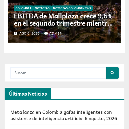
COLOMBIA
NOTICIAS
NOTICIAS COLOMBINEWS
EBITDA de Mallplaza crece 9,6%
en el segundo trimestre mientras
avanza en su plan de crecimiento
AGO 6, 2026
ADMIN
en Colombia
Últimas Noticias
Meta lanza en Colombia gafas inteligentes con
asistente de inteligencia artificial
6 agosto, 2026