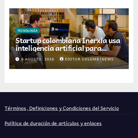
TECNOLOGÍA
Startup colombiana Inerxia usa
inteligencia artificial para
optimizar servicios de internet
6 AGOSTO, 2026
EDITOR COLOMBINEWS
Términos, Definiciones y Condiciones del Servicio
Política de duración de artículos y enlaces