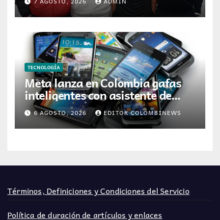
7 AGOSTO, 2026
ADMIN
etapa
TECNOLOGÍA
Meta lanza en Colombia gafas
inteligentes con asistente de
inteligencia artificial
6 AGOSTO, 2026
EDITOR COLOMBINEWS
Términos, Definiciones y Condiciones del Servicio
Política de duración de artículos y enlaces