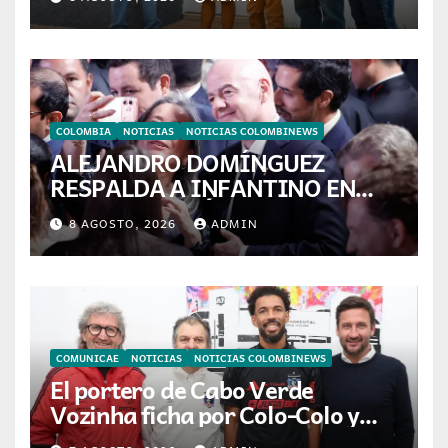
colombianas
COLOMBIA
NOTICIAS
NOTICIAS COLOMBINEWS
ALEJANDRO DOMÍNGUEZ
RESPALDA A INFANTINO EN
CALI: «ES EL LÍDER DE LA
8 AGOSTO, 2026
ADMIN
TRANSFORMACIÓN DEL
FÚTBOL»
COMUNICAE
NOTICIAS
NOTICIAS COLOMBINEWS
El portero de Cabo Verde
Vozinha ficha por Colo-Colo y
JETOUR respalda su nueva