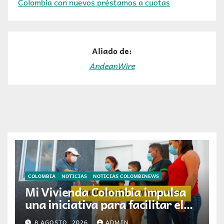
Colombia con nuevos préstamos a cuotas
Aliado de:
AndeanWire
COLOMBIA
NOTICIAS
NOTICIAS COLOMBINEWS
Mi Vivienda Colombia impulsa
una iniciativa para facilitar el
acceso a la vivienda de familias
8 AGOSTO, 2026
ADMIN