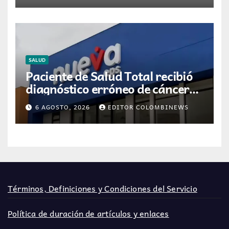
SALUD
Paciente de Salud Total recibió
diagnóstico erróneo de cáncer
por resultados de otra persona
6 AGOSTO, 2026
EDITOR COLOMBINEWS
Términos, Definiciones y Condiciones del Servicio
Política de duración de artículos y enlaces