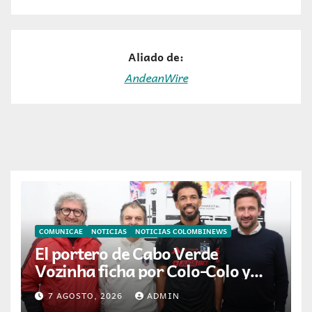
Aliado de:
AndeanWire
COMUNICAE
NOTICIAS
NOTICIAS COLOMBINEWS
El portero de Cabo Verde
Vozinha ficha por Colo-Colo y
JETOUR respalda su nueva
7 AGOSTO, 2026
ADMIN
etapa