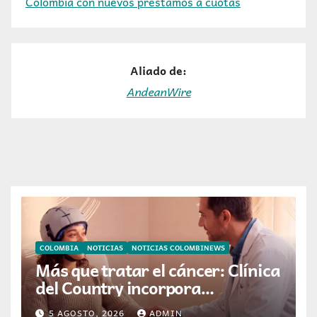
Colombia con nuevos préstamos a cuotas
Aliado de:
AndeanWire
COLOMBIA
NOTICIAS
NOTICIAS COLOMBINEWS
Más que tratar el cáncer: Clínica
del Country incorpora
tecnología que ayuda a
5 AGOSTO, 2026
ADMIN