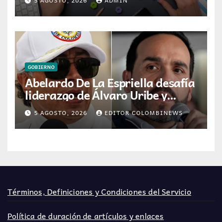
GOBIERNO
Abelardo De La Espriella desafía
liderazgo de Álvaro Uribe y
Centro Democrático tras
5 AGOSTO, 2026
EDITOR COLOMBINEWS
victoria electoral
Términos, Definiciones y Condiciones del Servicio
Política de duración de artículos y enlaces