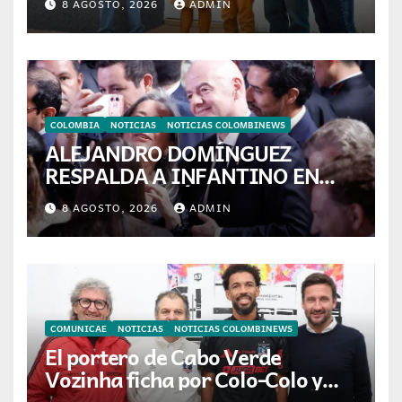
8 AGOSTO, 2026
ADMIN
colombianas
COLOMBIA
NOTICIAS
NOTICIAS COLOMBINEWS
ALEJANDRO DOMÍNGUEZ
RESPALDA A INFANTINO EN
CALI: «ES EL LÍDER DE LA
8 AGOSTO, 2026
ADMIN
TRANSFORMACIÓN DEL
FÚTBOL»
COMUNICAE
NOTICIAS
NOTICIAS COLOMBINEWS
El portero de Cabo Verde
Vozinha ficha por Colo-Colo y
JETOUR respalda su nueva