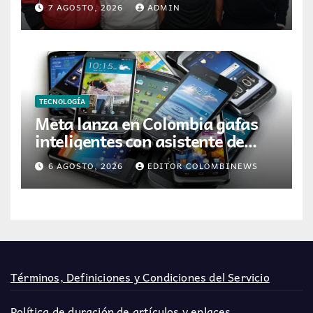
7 AGOSTO, 2026
ADMIN
etapa
TECNOLOGÍA
Meta lanza en Colombia gafas
inteligentes con asistente de
inteligencia artificial
6 AGOSTO, 2026
EDITOR COLOMBINEWS
Términos, Definiciones y Condiciones del Servicio
Política de duración de artículos y enlaces