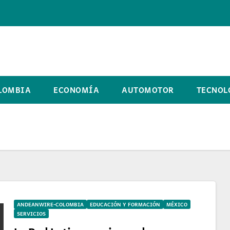
LOMBIA
ECONOMÍA
AUTOMOTOR
TECNOL
ANDEANWIRE-COLOMBIA
EDUCACIÓN Y FORMACIÓN
MÉXICO
SERVICIOS