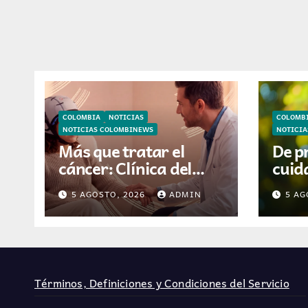
COLOMBIA
NOTICIAS
COLOMB
NOTICIAS COLOMBINEWS
NOTICI
Más que tratar el
De p
cáncer: Clínica del
cuida
Country incorpora
está
5 AGOSTO, 2026
ADMIN
5 AG
tecnología que ayuda
video
a preservar el cabello
hoga
y la confianza durante
la quimioterapia
Términos, Definiciones y Condiciones del Servicio