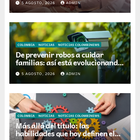
5 AGOSTO, 2026
ADMIN
preservar el cabello y la
confianza durante la
quimioterapia
COLOMBIA
NOTICIAS
NOTICIAS COLOMBINEWS
De prevenir robos a cuidar
familias: así está evolucionando
la videovigilancia en los hogares
5 AGOSTO, 2026
ADMIN
colombianos
COLOMBIA
NOTICIAS
NOTICIAS COLOMBINEWS
Más allá del título: las
habilidades que hoy definen el