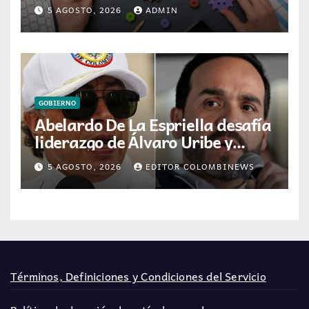
éxito profesional en Colombia
5 AGOSTO, 2026
ADMIN
GOBIERNO
Abelardo De La Espriella desafía
liderazgo de Álvaro Uribe y
Centro Democrático tras
5 AGOSTO, 2026
EDITOR COLOMBINEWS
victoria electoral
Términos, Definiciones y Condiciones del Servicio