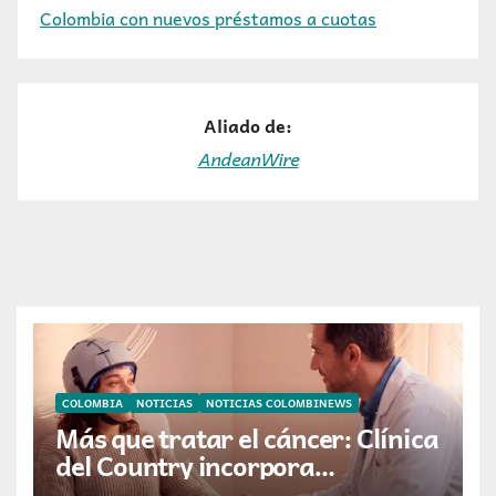
Colombia con nuevos préstamos a cuotas
Aliado de:
AndeanWire
COLOMBIA
NOTICIAS
NOTICIAS COLOMBINEWS
Más que tratar el cáncer: Clínica
del Country incorpora
tecnología que ayuda a