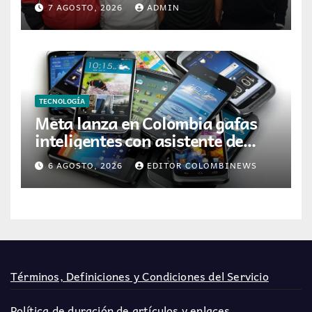
7 AGOSTO, 2026
ADMIN
etapa
TECNOLOGÍA
Meta lanza en Colombia gafas
inteligentes con asistente de
inteligencia artificial
6 AGOSTO, 2026
EDITOR COLOMBINEWS
Términos, Definiciones y Condiciones del Servicio
Política de duración de artículos y enlaces