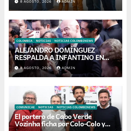
8 AGOSTO, 2026
ADMIN
colombianas
COLOMBIA
NOTICIAS
NOTICIAS COLOMBINEWS
ALEJANDRO DOMÍNGUEZ
RESPALDA A INFANTINO EN
CALI: «ES EL LÍDER DE LA
8 AGOSTO, 2026
ADMIN
TRANSFORMACIÓN DEL
FÚTBOL»
COMUNICAE
NOTICIAS
NOTICIAS COLOMBINEWS
El portero de Cabo Verde
Vozinha ficha por Colo-Colo y
JETOUR respalda su nueva