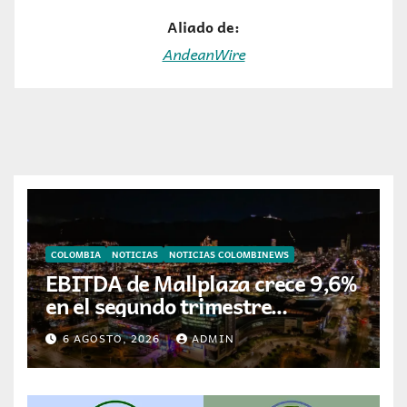
Aliado de:
AndeanWire
COLOMBIA
NOTICIAS
NOTICIAS COLOMBINEWS
EBITDA de Mallplaza crece 9,6%
en el segundo trimestre
mientras avanza en su plan de
6 AGOSTO, 2026
ADMIN
crecimiento en Colombia