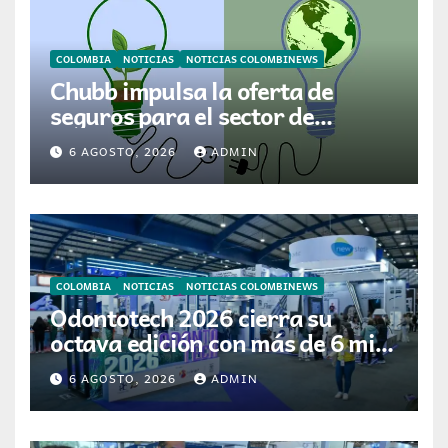
COLOMBIA
NOTICIAS
NOTICIAS COLOMBINEWS
Chubb impulsa la oferta de
seguros para el sector de
energías renovables en América
6 AGOSTO, 2026
ADMIN
Latina
COLOMBIA
NOTICIAS
NOTICIAS COLOMBINEWS
Odontotech 2026 cierra su
octava edición con más de 6 mil
visitantes
6 AGOSTO, 2026
ADMIN