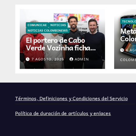
TECNOL
COMUNICAE
NOTICIAS
Meta
NOTICIAS COLOMBINEWS
Colo
El portero de Cabo
inte
Verde Vozinha ficha
6 AG
asis
por Colo-Colo y
intel
7 AGOSTO, 2026
ADMIN
COLOM
JETOUR respalda su
nueva etapa
Términos, Definiciones y Condiciones del Servicio
Política de duración de artículos y enlaces