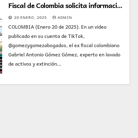
Fiscal de Colombia solicita información
sobre bienes de la dictadura
20 ENERO, 2025
ADMIN
Venezolana en el País
COLOMBIA (Enero 20 de 2025). En un video
publicado en su cuenta de TikTok,
@gomezygomezabogados, el ex fiscal colombiano
Gabriel Antonio Gómez Gómez, experto en lavado
de activos y extinción…