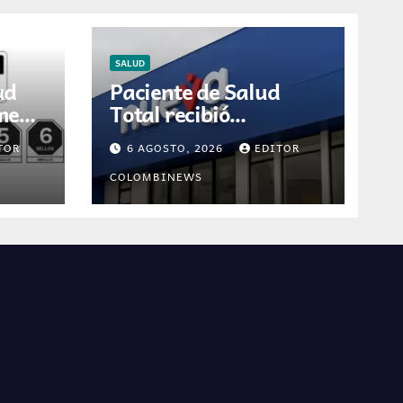
SALUD
ud
Paciente de Salud
umen
Total recibió
ón
diagnóstico erróneo
TOR
6 AGOSTO, 2026
EDITOR
ión
de cáncer por
 en
resultados de otra
COLOMBINEWS
persona