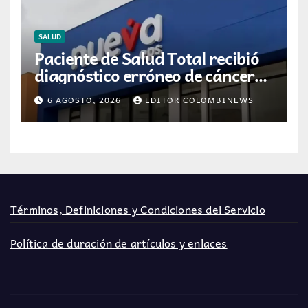
SALUD
Paciente de Salud Total recibió
diagnóstico erróneo de cáncer
por resultados de otra persona
6 AGOSTO, 2026
EDITOR COLOMBINEWS
Términos, Definiciones y Condiciones del Servicio
Política de duración de artículos y enlaces