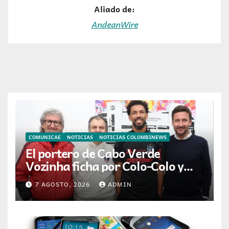
Aliado de:
AndeanWire
COMUNICAE
NOTICIAS
NOTICIAS COLOMBINEWS
El portero de Cabo Verde
Vozinha ficha por Colo-Colo y
JETOUR respalda su nueva
7 AGOSTO, 2026
ADMIN
etapa