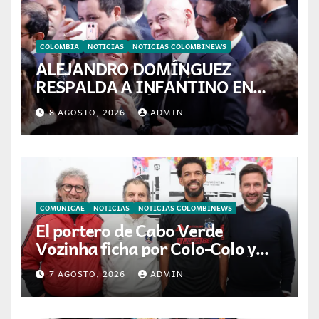
COLOMBIA
NOTICIAS
NOTICIAS COLOMBINEWS
ALEJANDRO DOMÍNGUEZ
RESPALDA A INFANTINO EN
CALI: «ES EL LÍDER DE LA
8 AGOSTO, 2026
ADMIN
TRANSFORMACIÓN DEL
FÚTBOL»
COMUNICAE
NOTICIAS
NOTICIAS COLOMBINEWS
El portero de Cabo Verde
Vozinha ficha por Colo-Colo y
JETOUR respalda su nueva
7 AGOSTO, 2026
ADMIN
etapa