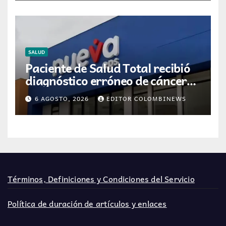
SALUD
Paciente de Salud Total recibió
diagnóstico erróneo de cáncer
por resultados de otra persona
6 AGOSTO, 2026
EDITOR COLOMBINEWS
Términos, Definiciones y Condiciones del Servicio
Política de duración de artículos y enlaces