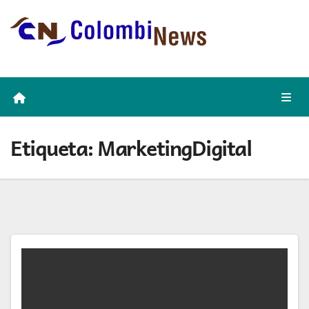
Skip
to
content
Etiqueta:
MarketingDigital