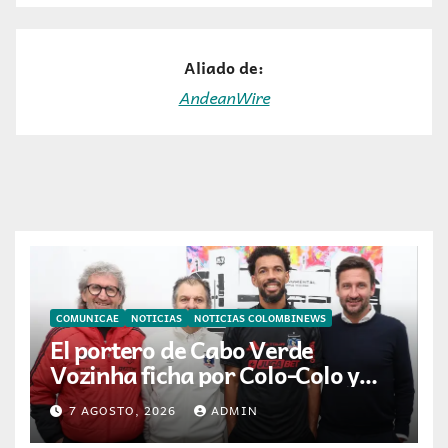
Aliado de:
AndeanWire
COMUNICAE
NOTICIAS
NOTICIAS COLOMBINEWS
El portero de Cabo Verde
Vozinha ficha por Colo-Colo y
JETOUR respalda su nueva
7 AGOSTO, 2026
ADMIN
etapa