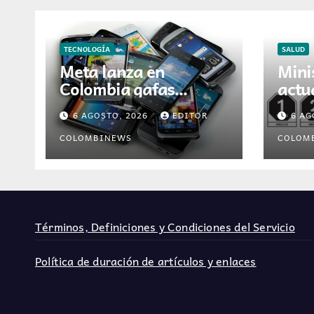
TECNOLOGÍA
SALUD
Meta lanza en
Mini
Colombia gafas
actu
inteligentes con
Digi
6 AGOSTO, 2026
EDITOR
6 AG
asistente de
para
inteligencia artificial
de m
COLOMBINEWS
COLOM
Colo
Términos, Definiciones y Condiciones del Servicio
Política de duración de artículos y enlaces