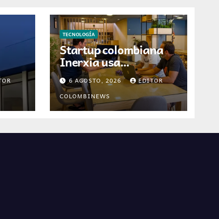
TECNOLOGÍA
Startup colombiana
Inerxia usa
neo
inteligencia artificial
TOR
6 AGOSTO, 2026
EDITOR
para optimizar
a
servicios de internet
COLOMBINEWS