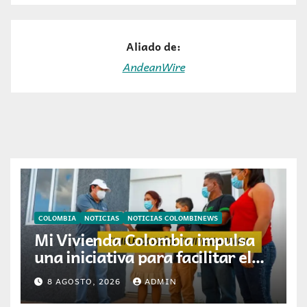
Aliado de:
AndeanWire
COLOMBIA
NOTICIAS
NOTICIAS COLOMBINEWS
Mi Vivienda Colombia impulsa
una iniciativa para facilitar el
acceso a la vivienda de familias
8 AGOSTO, 2026
ADMIN
colombianas