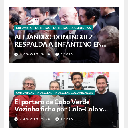
COLOMBIA
NOTICIAS
NOTICIAS COLOMBINEWS
ALEJANDRO DOMÍNGUEZ
RESPALDA A INFANTINO EN
CALI: «ES EL LÍDER DE LA
8 AGOSTO, 2026
ADMIN
TRANSFORMACIÓN DEL
FÚTBOL»
COMUNICAE
NOTICIAS
NOTICIAS COLOMBINEWS
El portero de Cabo Verde
Vozinha ficha por Colo-Colo y
JETOUR respalda su nueva
7 AGOSTO, 2026
ADMIN
etapa