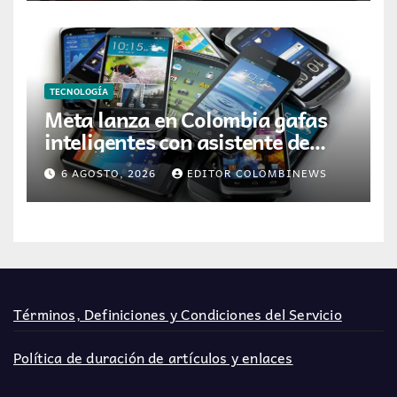
TECNOLOGÍA
Meta lanza en Colombia gafas
inteligentes con asistente de
inteligencia artificial
6 AGOSTO, 2026
EDITOR COLOMBINEWS
Términos, Definiciones y Condiciones del Servicio
Política de duración de artículos y enlaces