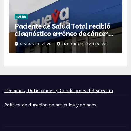
SALUD
Paciente de Salud Total recibió
diagnóstico erróneo de cáncer
por resultados de otra persona
6 AGOSTO, 2026
EDITOR COLOMBINEWS
Términos, Definiciones y Condiciones del Servicio
Política de duración de artículos y enlaces