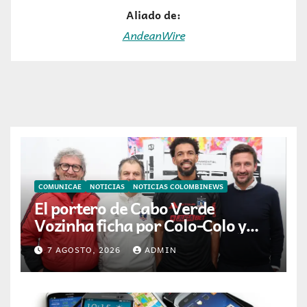
Aliado de:
AndeanWire
COMUNICAE
NOTICIAS
NOTICIAS COLOMBINEWS
El portero de Cabo Verde
Vozinha ficha por Colo-Colo y
JETOUR respalda su nueva
7 AGOSTO, 2026
ADMIN
etapa