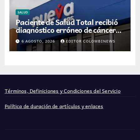
SALUD
Paciente de Salud Total recibió
diagnóstico erróneo de cáncer
por resultados de otra persona
6 AGOSTO, 2026
EDITOR COLOMBINEWS
Términos, Definiciones y Condiciones del Servicio
Política de duración de artículos y enlaces