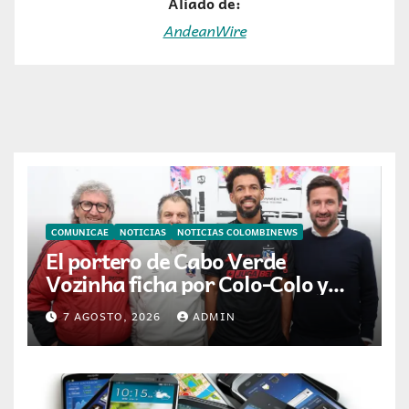
Aliado de:
AndeanWire
COMUNICAE
NOTICIAS
NOTICIAS COLOMBINEWS
El portero de Cabo Verde
Vozinha ficha por Colo-Colo y
JETOUR respalda su nueva
7 AGOSTO, 2026
ADMIN
etapa