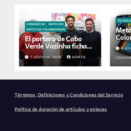
TECNOL
COMUNICAE
NOTICIAS
Meta
NOTICIAS COLOMBINEWS
Colo
El portero de Cabo
inte
Verde Vozinha ficha
6 AG
asis
por Colo-Colo y
intel
7 AGOSTO, 2026
ADMIN
COLOM
JETOUR respalda su
nueva etapa
Términos, Definiciones y Condiciones del Servicio
Política de duración de artículos y enlaces