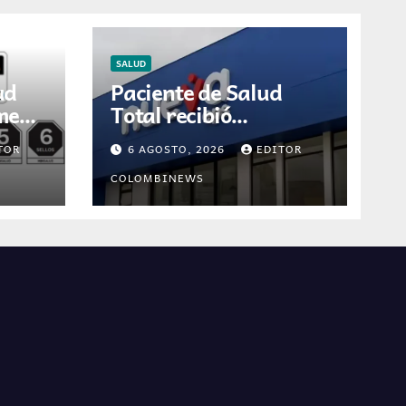
SALUD
ud
Paciente de Salud
umen
Total recibió
ón
diagnóstico erróneo
TOR
6 AGOSTO, 2026
EDITOR
ión
de cáncer por
 en
resultados de otra
COLOMBINEWS
persona