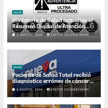
SALUD
Ministerio de Salud actualiza el
Resumen Digital de Atención
para la dispensación de
6 AGOSTO, 2026
EDITOR COLOMBINEWS
medicamentos en Colombia
SALUD
Paciente de Salud Total recibió
diagnóstico erróneo de cáncer
por resultados de otra persona
6 AGOSTO, 2026
EDITOR COLOMBINEWS