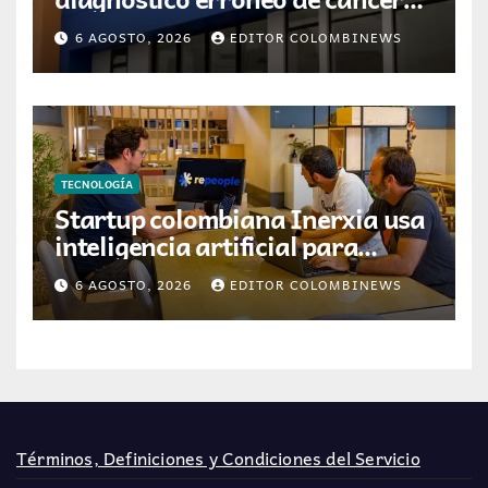
por resultados de otra persona
6 AGOSTO, 2026
EDITOR COLOMBINEWS
TECNOLOGÍA
Startup colombiana Inerxia usa
inteligencia artificial para
optimizar servicios de internet
6 AGOSTO, 2026
EDITOR COLOMBINEWS
Términos, Definiciones y Condiciones del Servicio