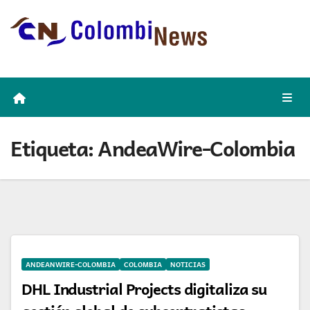
Skip
to
content
Etiqueta:
AndeaWire-Colombia
ANDEANWIRE-COLOMBIA
COLOMBIA
NOTICIAS
DHL Industrial Projects digitaliza su