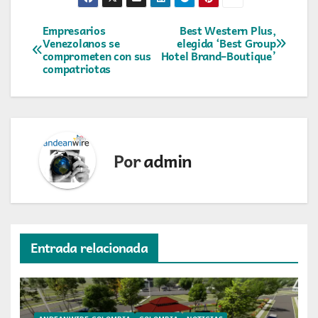
Navegación
Empresarios
Best Western Plus,
Venezolanos se
elegida ‘Best Group
comprometen con sus
Hotel Brand–Boutique’
de
compatriotas
entradas
Por
admin
Entrada relacionada