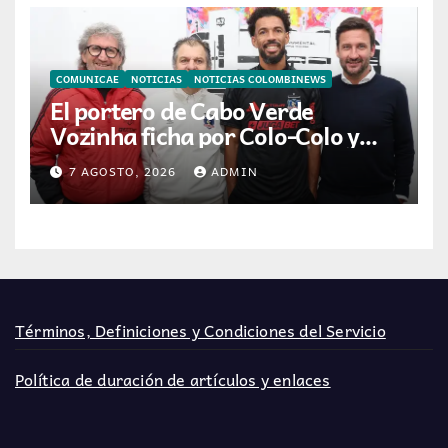
COMUNICAE
NOTICIAS
NOTICIAS COLOMBINEWS
El portero de Cabo Verde
Vozinha ficha por Colo-Colo y
JETOUR respalda su nueva
7 AGOSTO, 2026
ADMIN
etapa
Términos, Definiciones y Condiciones del Servicio
Política de duración de artículos y enlaces