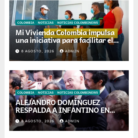
COLOMBIA
NOTICIAS
NOTICIAS COLOMBINEWS
Mi Vivienda Colombia impulsa
una iniciativa para facilitar el
acceso a la vivienda de familias
8 AGOSTO, 2026
ADMIN
colombianas
COLOMBIA
NOTICIAS
NOTICIAS COLOMBINEWS
ALEJANDRO DOMÍNGUEZ
RESPALDA A INFANTINO EN
CALI: «ES EL LÍDER DE LA
8 AGOSTO, 2026
ADMIN
TRANSFORMACIÓN DEL
FÚTBOL»