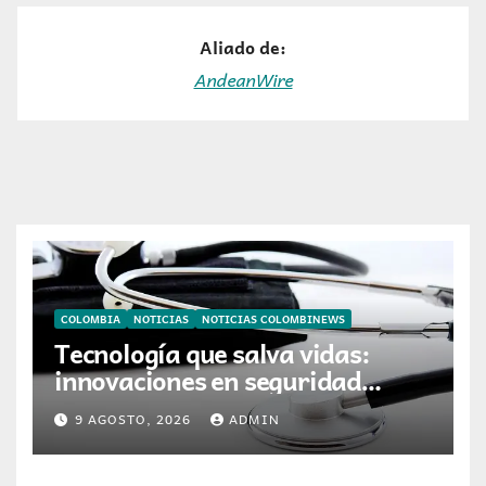
Aliado de:
AndeanWire
COLOMBIA
NOTICIAS
NOTICIAS COLOMBINEWS
Tecnología que salva vidas:
innovaciones en seguridad
laboral se toman ESS+
9 AGOSTO, 2026
ADMIN