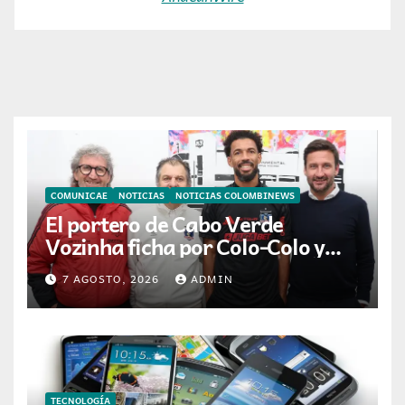
COMUNICAE
NOTICIAS
NOTICIAS COLOMBINEWS
El portero de Cabo Verde
Vozinha ficha por Colo-Colo y
JETOUR respalda su nueva
7 AGOSTO, 2026
ADMIN
etapa
TECNOLOGÍA