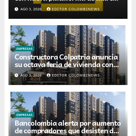
desarrollada por Digitas
AGO 3, 2026
EDITOR COLOMBINEWS
Colombia
EMPRESAS
Constructora Colpatria anuncia
su octava feria de vivienda con
promociones en agosto
AGO 3, 2026
EDITOR COLOMBINEWS
EMPRESAS
Bancolombia alerta por aumento
de compradores que desisten de