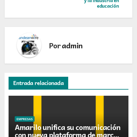
y la industria en
educación
entradas
Por
admin
Entrada relacionada
EMPRESAS
Amarilo unifica su comunicación
con nueva plataforma de marca