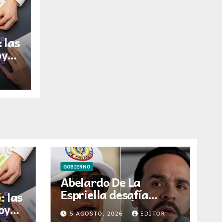
: las
oy
GOBIERNO
Abelardo De La
Espriella desafía
: las
liderazgo de Álvaro
oy
5 AGOSTO, 2026
EDITOR
Uribe y Centro