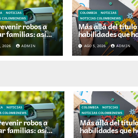
A
NOTICIAS
COLOMBIA
NOTICIAS
S COLOMBINEWS
NOTICIAS COLOMBINEWS
revenir robos a
Más allá del título
r familias: así
habilidades que h
 evolucionando la
definen el éxito
, 2026
ADMIN
AGO 5, 2026
ADMIN
vigilancia en los
profesional en
res colombianos
Colombia
IA
NOTICIAS
COLOMBIA
NOTICIAS
AS COLOMBINEWS
NOTICIAS COLOMBINEWS
revenir robos a
Más allá del título
r familias: así
habilidades que h
 evolucionando la
definen el éxito