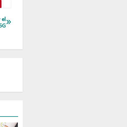
 el
 5G