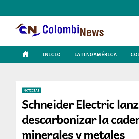
Skip
to
content
INICIO
LATINOAMÉRICA
CO
NOTICIAS
Schneider Electric lanz
descarbonizar la cade
minerales y metales