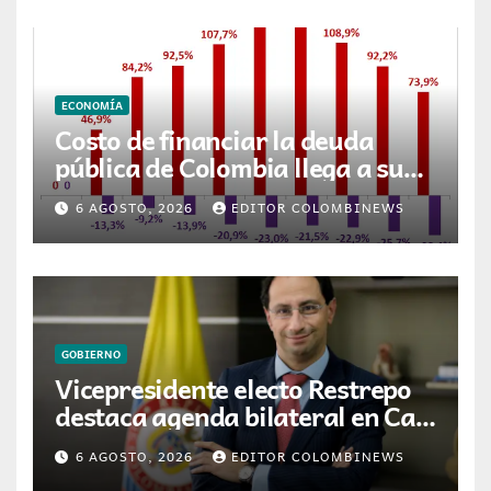
ECONOMÍA
Costo de financiar la deuda
pública de Colombia llega a su
nivel más alto en 17 años
6 AGOSTO, 2026
EDITOR COLOMBINEWS
GOBIERNO
Vicepresidente electo Restrepo
destaca agenda bilateral en Cali
previo a la posesión presidencial
6 AGOSTO, 2026
EDITOR COLOMBINEWS