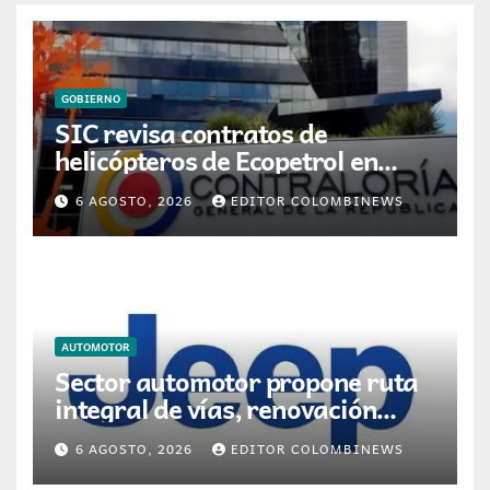
GOBIERNO
SIC revisa contratos de
helicópteros de Ecopetrol en
posible multa millonaria
6 AGOSTO, 2026
EDITOR COLOMBINEWS
AUTOMOTOR
Sector automotor propone ruta
integral de vías, renovación
vehicular y transición energética
6 AGOSTO, 2026
EDITOR COLOMBINEWS
para movilidad en Colombia