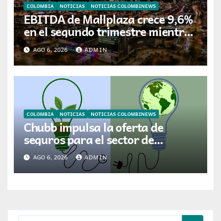
COLOMBIA
NOTICIAS
NOTICIAS COLOMBINEWS
EBITDA de Mallplaza crece 9,6%
en el segundo trimestre mientras
avanza en su plan de crecimiento
AGO 6, 2026
ADMIN
en Colombia
COLOMBIA
NOTICIAS
NOTICIAS COLOMBINEWS
Chubb impulsa la oferta de
seguros para el sector de
energías renovables en América
AGO 6, 2026
ADMIN
Latina