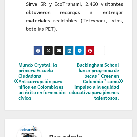
Sirve 5R y EcoTransmi, 2.460 visitantes
obtuvieron recargas al entregar
materiales reciclables (Tetrapack, latas,
botellas PET).
Navegación
Mundo Crystal: la
Buckingham School
primera Escuela
lanza programa de
Ciudadana
becas “Creer en
de
Anticorrupción para
Colombia” como
niños en Colombia es
impulso a la equidad
entradas
un éxito en formación
educativa para jóvenes
cívica
talentosos.