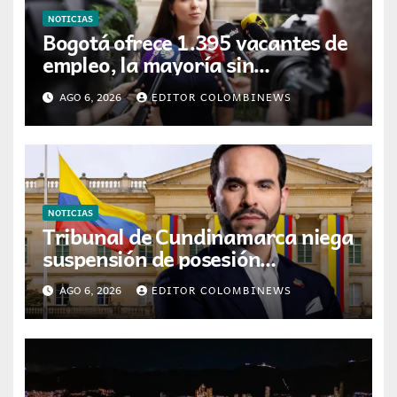
NOTICIAS
Bogotá ofrece 1.395 vacantes de
empleo, la mayoría sin
experiencia requerida
AGO 6, 2026
EDITOR COLOMBINEWS
NOTICIAS
Tribunal de Cundinamarca niega
suspensión de posesión
presidencial de Abelardo de la
AGO 6, 2026
EDITOR COLOMBINEWS
Espriella en Cali