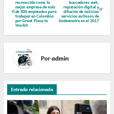
Navegación
reconocida como la
buscadores web,
mejor empresa de más
reputación digital y
de
de 500 empleados para
difusión de noticias
trabajar en Colombia
servicios exitosos de
entradas
por Great Place to
Andeanwire en el 2017
Work®
Por
admin
Entrada relacionada