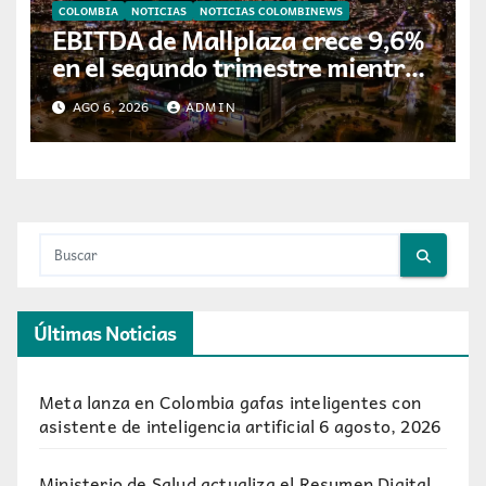
COLOMBIA
NOTICIAS
NOTICIAS COLOMBINEWS
EBITDA de Mallplaza crece 9,6%
en el segundo trimestre mientras
avanza en su plan de crecimiento
AGO 6, 2026
ADMIN
en Colombia
Últimas Noticias
Meta lanza en Colombia gafas inteligentes con
asistente de inteligencia artificial
6 agosto, 2026
Ministerio de Salud actualiza el Resumen Digital