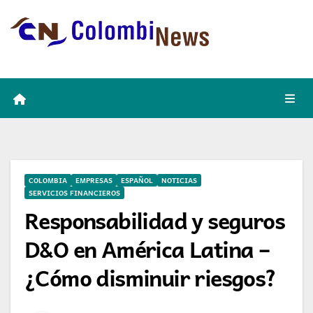
Skip
to
content
COLOMBIA
EMPRESAS
ESPAÑOL
NOTICIAS
SERVICIOS FINANCIEROS
Responsabilidad y seguros
D&O en América Latina –
¿Cómo disminuir riesgos?