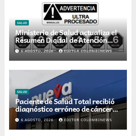
SALUD
Ministerio de Salud actualiza el
Resumen Digital de Atención
para la dispensación de
6 AGOSTO, 2026
EDITOR COLOMBINEWS
medicamentos en Colombia
SALUD
Paciente de Salud Total recibió
diagnóstico erróneo de cáncer
por resultados de otra persona
6 AGOSTO, 2026
EDITOR COLOMBINEWS