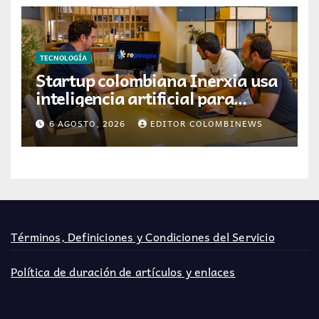
TECNOLOGÍA
Startup colombiana Inerxia usa
inteligencia artificial para
optimizar servicios de internet
6 AGOSTO, 2026
EDITOR COLOMBINEWS
Términos, Definiciones y Condiciones del Servicio
Política de duración de artículos y enlaces