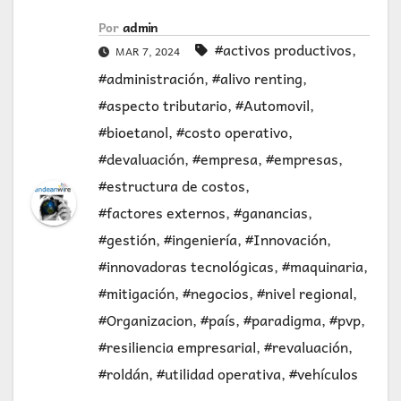
Por
admin
#activos productivos
,
MAR 7, 2024
#administración
,
#alivo renting
,
#aspecto tributario
,
#Automovil
,
#bioetanol
,
#costo operativo
,
#devaluación
,
#empresa
,
#empresas
,
#estructura de costos
,
#factores externos
,
#ganancias
,
#gestión
,
#ingeniería
,
#Innovación
,
#innovadoras tecnológicas
,
#maquinaria
,
#mitigación
,
#negocios
,
#nivel regional
,
#Organizacion
,
#país
,
#paradigma
,
#pvp
,
#resiliencia empresarial
,
#revaluación
,
#roldán
,
#utilidad operativa
,
#vehículos