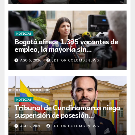
NOTICIAS
Bogotá ofrece 1.395 vacantes de
empleo, la mayoría sin
experiencia requerida
AGO 6, 2026
EDITOR COLOMBINEWS
NOTICIAS
Tribunal de Cundinamarca niega
suspensión de posesión
presidencial de Abelardo de la
AGO 6, 2026
EDITOR COLOMBINEWS
Espriella en Cali