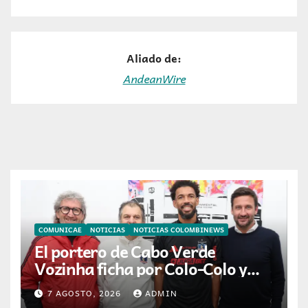
Aliado de:
AndeanWire
COMUNICAE
NOTICIAS
NOTICIAS COLOMBINEWS
El portero de Cabo Verde
Vozinha ficha por Colo-Colo y
JETOUR respalda su nueva
7 AGOSTO, 2026
ADMIN
etapa