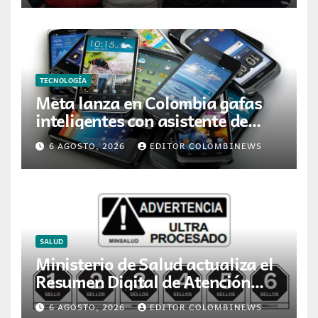
TECNOLOGÍA
Meta lanza en Colombia gafas
inteligentes con asistente de
inteligencia artificial
6 AGOSTO, 2026
EDITOR COLOMBINEWS
SALUD
Ministerio de Salud actualiza el
Resumen Digital de Atención
para la dispensación de
6 AGOSTO, 2026
EDITOR COLOMBINEWS
medicamentos en Colombia