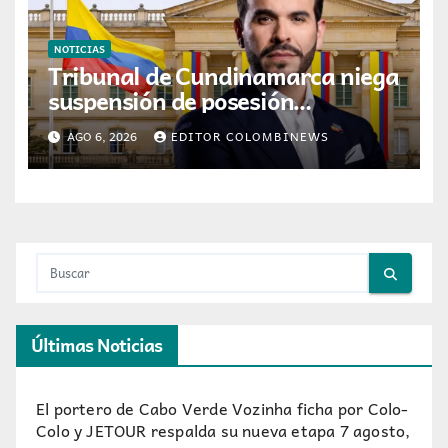
NOTICIAS
Tribunal de Cundinamarca niega
suspensión de posesión
presidencial de Abelardo de la
AGO 6, 2026
EDITOR COLOMBINEWS
Espriella en Cali
Últimas Noticias
El portero de Cabo Verde Vozinha ficha por Colo-
Colo y JETOUR respalda su nueva etapa
7 agosto,