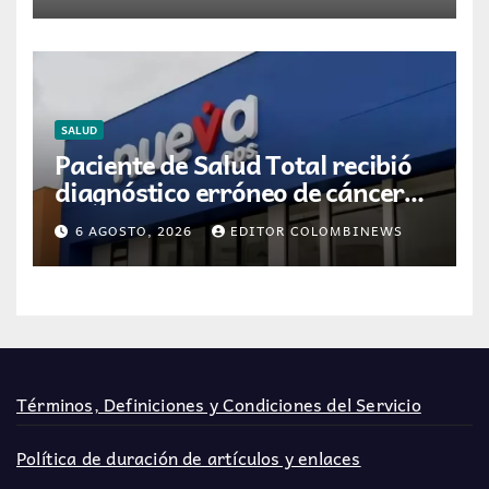
SALUD
Paciente de Salud Total recibió
diagnóstico erróneo de cáncer
por resultados de otra persona
6 AGOSTO, 2026
EDITOR COLOMBINEWS
Términos, Definiciones y Condiciones del Servicio
Política de duración de artículos y enlaces