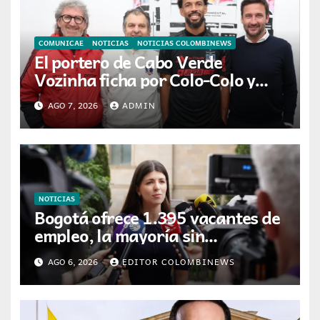
COMUNICAE
NOTICIAS
NOTICIAS COLOMBINEWS
El portero de Cabo Verde
Vozinha ficha por Colo-Colo y
JETOUR respalda su nueva etapa
AGO 7, 2026
ADMIN
NOTICIAS
Bogotá ofrece 1.395 vacantes de
empleo, la mayoría sin
experiencia requerida
AGO 6, 2026
EDITOR COLOMBINEWS