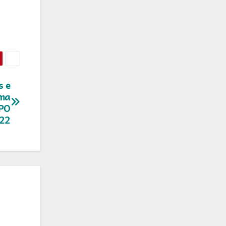
s e
ema
PPO
22