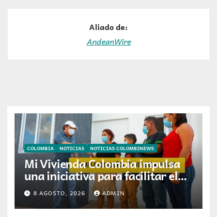
Aliado de:
AndeanWire
COLOMBIA
NOTICIAS
NOTICIAS COLOMBINEWS
Mi Vivienda Colombia impulsa
una iniciativa para facilitar el
acceso a la vivienda de familias
8 AGOSTO, 2026
ADMIN
colombianas