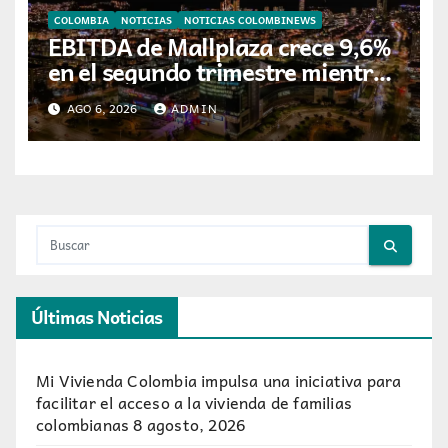
COLOMBIA
NOTICIAS
NOTICIAS COLOMBINEWS
EBITDA de Mallplaza crece 9,6%
en el segundo trimestre mientras
avanza en su plan de crecimiento
AGO 6, 2026
ADMIN
en Colombia
Últimas Noticias
Mi Vivienda Colombia impulsa una iniciativa para
facilitar el acceso a la vivienda de familias
colombianas
8 agosto, 2026