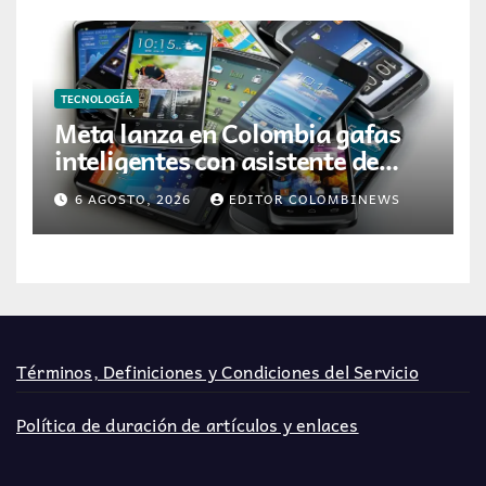
TECNOLOGÍA
Meta lanza en Colombia gafas
inteligentes con asistente de
inteligencia artificial
6 AGOSTO, 2026
EDITOR COLOMBINEWS
Términos, Definiciones y Condiciones del Servicio
Política de duración de artículos y enlaces