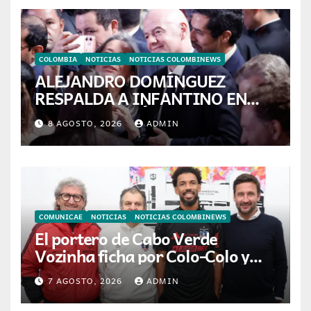
COLOMBIA
NOTICIAS
NOTICIAS COLOMBINEWS
ALEJANDRO DOMÍNGUEZ
RESPALDA A INFANTINO EN
CALI: «ES EL LÍDER DE LA
8 AGOSTO, 2026
ADMIN
TRANSFORMACIÓN DEL
FÚTBOL»
COMUNICAE
NOTICIAS
NOTICIAS COLOMBINEWS
El portero de Cabo Verde
Vozinha ficha por Colo-Colo y
JETOUR respalda su nueva
7 AGOSTO, 2026
ADMIN
etapa