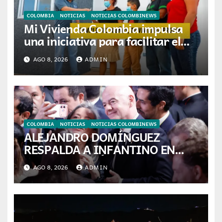
COLOMBIA
NOTICIAS
NOTICIAS COLOMBINEWS
Mi Vivienda Colombia impulsa
una iniciativa para facilitar el
acceso a la vivienda de familias
AGO 8, 2026
ADMIN
colombianas
COLOMBIA
NOTICIAS
NOTICIAS COLOMBINEWS
ALEJANDRO DOMÍNGUEZ
RESPALDA A INFANTINO EN
CALI: «ES EL LÍDER DE LA
AGO 8, 2026
ADMIN
TRANSFORMACIÓN DEL
FÚTBOL»