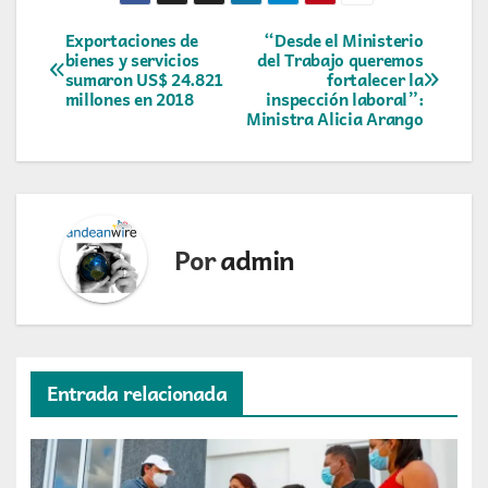
Navegación
Exportaciones de
“Desde el Ministerio
bienes y servicios
del Trabajo queremos
sumaron US$ 24.821
fortalecer la
de
millones en 2018
inspección laboral”:
Ministra Alicia Arango
entradas
Por
admin
Entrada relacionada