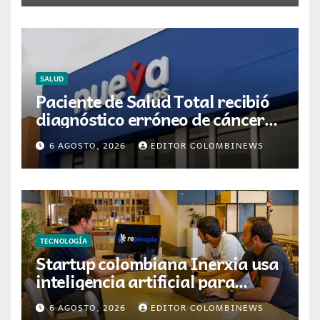
SALUD
Paciente de Salud Total recibió
diagnóstico erróneo de cáncer
por resultados de otra persona
6 AGOSTO, 2026
EDITOR COLOMBINEWS
TECNOLOGÍA
Startup colombiana Inerxia usa
inteligencia artificial para
optimizar servicios de internet
6 AGOSTO, 2026
EDITOR COLOMBINEWS