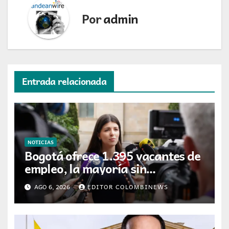
Por
admin
Entrada relacionada
NOTICIAS
Bogotá ofrece 1.395 vacantes de
empleo, la mayoría sin
experiencia requerida
AGO 6, 2026
EDITOR COLOMBINEWS