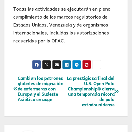
Todas las actividades se ejecutarán en pleno
cumplimiento de los marcos regulatorios de
Estados Unidos, Venezuela y de organismos
internacionales, incluidas las autorizaciones
requeridas por la OFAC.
Navegación
Cambian los patrones
La prestigiosa final del
globales de migración
U.S. Open Polo
de enfermeras con
Championship® cierra
de
Europa y el Sudeste
una temporada récord
Asiático en auge
de polo
entradas
estadounidense