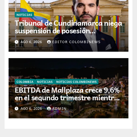
NOTICIAS
Tribunal de Cundinamarca niega
suspensión de posesión
presidencial de Abelardo de la
AGO 6, 2026
EDITOR COLOMBINEWS
Espriella en Cali
COLOMBIA
NOTICIAS
NOTICIAS COLOMBINEWS
EBITDA de Mallplaza crece 9,6%
en el segundo trimestre mientras
avanza en su plan de crecimiento
AGO 6, 2026
ADMIN
en Colombia