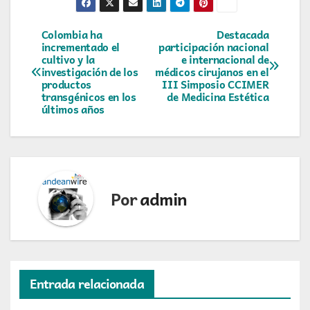
Navegación
Colombia ha
Destacada
incrementado el
participación nacional
cultivo y la
e internacional de
de
investigación de los
médicos cirujanos en el
productos
III Simposio CCIMER
entradas
transgénicos en los
de Medicina Estética
últimos años
Por
admin
Entrada relacionada