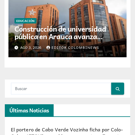
EDUCACIÓN
Construcción de universidad
pública en Arauca avanza
lentamente y opera
AGO 3, 2026
EDITOR COLOMBINEWS
provisionalmente en colegio de
Saravena
Últimas Noticias
El portero de Cabo Verde Vozinha ficha por Colo-