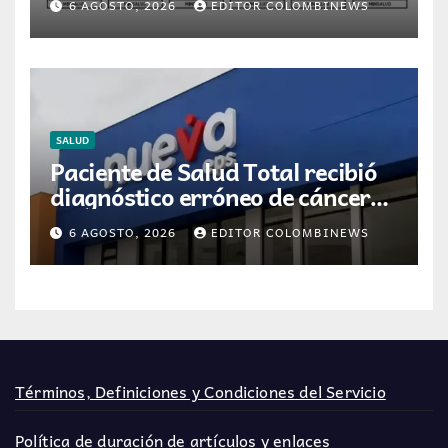
6 AGOSTO, 2026
EDITOR COLOMBINEWS
medicamentos en Colombia
SALUD
Paciente de Salud Total recibió
diagnóstico erróneo de cáncer
por resultados de otra persona
6 AGOSTO, 2026
EDITOR COLOMBINEWS
Términos, Definiciones y Condiciones del Servicio
Política de duración de artículos y enlaces