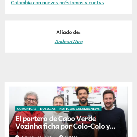
Colombia con nuevos préstamos a cuotas
Aliado de:
AndeanWire
COMUNICAE
NOTICIAS
NOTICIAS COLOMBINEWS
El portero de Cabo Verde
Vozinha ficha por Colo-Colo y
JETOUR respalda su nueva
7 AGOSTO, 2026
ADMIN