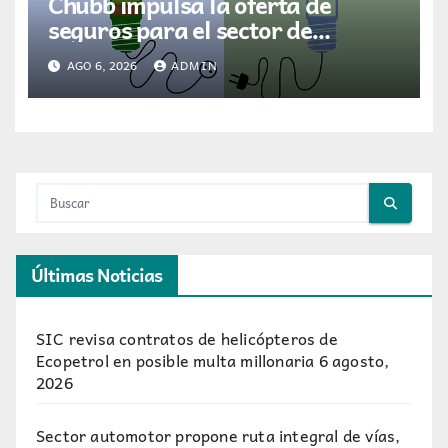
Chubb impulsa la oferta de
seguros para el sector de
energías renovables en América
AGO 6, 2026
ADMIN
Latina
Últimas Noticias
SIC revisa contratos de helicópteros de
Ecopetrol en posible multa millonaria
6 agosto,
2026
Sector automotor propone ruta integral de vías,