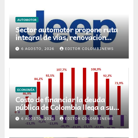
AUTOMOTOR
Sector automotor propone ruta
integral de vías, renovación
vehicular y transición energética
6 AGOSTO, 2026
EDITOR COLOMBINEWS
para movilidad en Colombia
ECONOMÍA
Costo de financiar la deuda
pública de Colombia llega a su
nivel más alto en 17 años
6 AGOSTO, 2026
EDITOR COLOMBINEWS