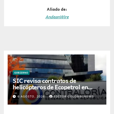
Aliado de:
AndeanWire
GOBIERNO
SIC revisa contratos de
helicópteros de Ecopetrol en
posible multa millonaria
6 AGOSTO, 2026
EDITOR COLOMBINEWS