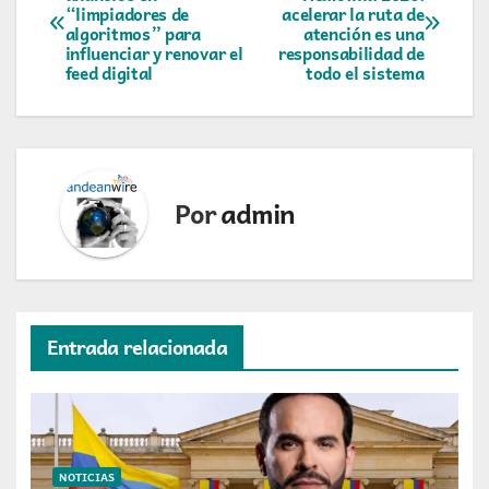
“limpiadores de
acelerar la ruta de
de
algoritmos” para
atención es una
influenciar y renovar el
responsabilidad de
entradas
feed digital
todo el sistema
Por
admin
Entrada relacionada
NOTICIAS