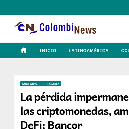
Skip
to
content
INICIO
LATINOAMÉRICA
CO
ANDEANWIRE-COLOMBIA
La pérdida impermanent
las criptomonedas, ame
DeFi: Bancor