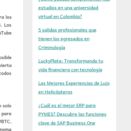
estudios en una universidad
virtual en Colombia?
ra los
. Los
5 salidas profesionales que
uTube
tienen los egresados en
Criminología
osible
LuckyPlata: Transformando tu
vierta
vida financiera con tecnología
 todos
Las Mejores Experiencias de Lujo
en Helicópteros
¿Cuál es el mejor ERP para
n solo
s para
PYMES? Descubre las funciones
 WBTC,
clave de SAP Business One
ónoma