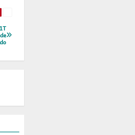
11T
 de
ido
OS