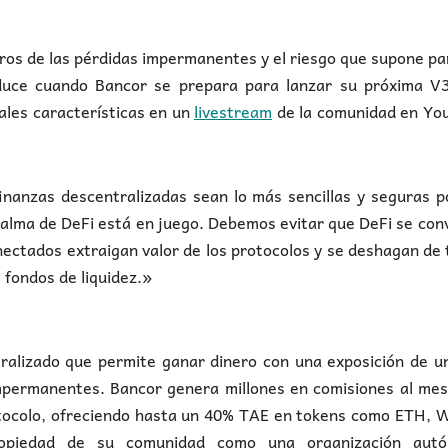
igros de las pérdidas impermanentes y el riesgo que supone pa
duce cuando Bancor se prepara para lanzar su próxima V3
pales características en un
livestream
de la comunidad en Yo
nanzas descentralizadas sean lo más sencillas y seguras p
l alma de DeFi está en juego. Debemos evitar que DeFi se con
onectados extraigan valor de los protocolos y se deshagan de
s fondos de liquidez.»
ralizado que permite ganar dinero con una exposición de u
impermanentes. Bancor genera millones en comisiones al me
rotocolo, ofreciendo hasta un 40% TAE en tokens como ETH,
piedad de su comunidad como una organización aut