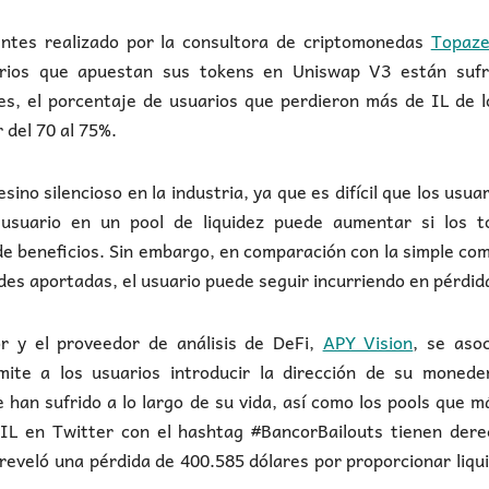
ntes realizado por la consultora de criptomonedas
Topaze
arios que apuestan sus tokens en Uniswap V3 están sufr
es, el porcentaje de usuarios que perdieron más de IL de 
 del 70 al 75%.
o silencioso en la industria, ya que es difícil que los usuar
 usuario en un pool de liquidez puede aumentar si los t
de beneficios. Sin embargo, en comparación con la simple co
des aportadas, el usuario puede seguir incurriendo en pérdid
or y el proveedor de análisis de DeFi,
APY Vision
, se aso
rmite a los usuarios introducir la dirección de su monede
han sufrido a lo largo de su vida, así como los pools que m
L en Twitter con el hashtag #BancorBailouts tienen dere
reveló una pérdida de 400.585 dólares por proporcionar liqu