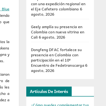
con una expedición regional en
el Eje Cafetero colombiano
6
 Blue
agosto, 2026
iendo
lo que
Geely amplía su presencia en
Colombia con nueva vitrina en
Cali
6 agosto, 2026
ios la
okens
Dongfeng DFAC fortalece su
mpra y
presencia en Colombia con
participación en el 10º
as.
Encuentro de Fedetranscarga
6
agosto, 2026
ciaron
ro de
ás les
Artículos De Interés
cho a
idez a
¿Cómo puedes complementar tus