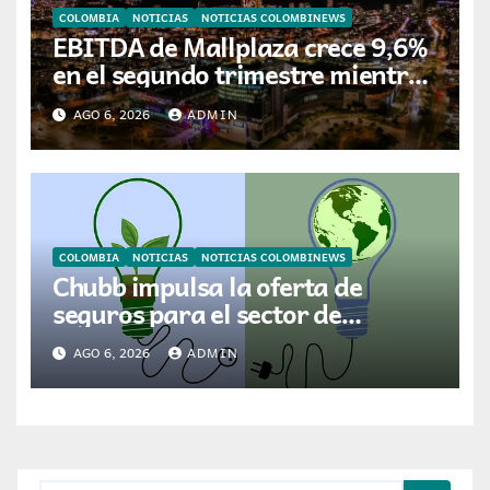
COLOMBIA
NOTICIAS
NOTICIAS COLOMBINEWS
EBITDA de Mallplaza crece 9,6%
en el segundo trimestre mientras
avanza en su plan de crecimiento
AGO 6, 2026
ADMIN
en Colombia
COLOMBIA
NOTICIAS
NOTICIAS COLOMBINEWS
Chubb impulsa la oferta de
seguros para el sector de
energías renovables en América
AGO 6, 2026
ADMIN
Latina