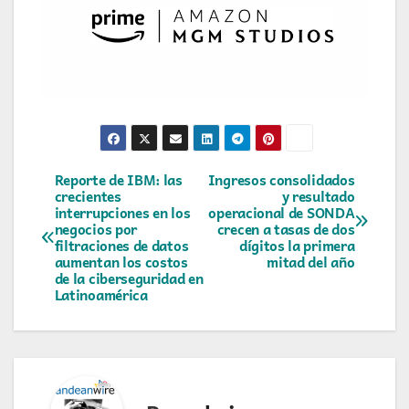
Navegación
Reporte de IBM: las
Ingresos consolidados
crecientes
y resultado
interrupciones en los
operacional de SONDA
de
negocios por
crecen a tasas de dos
filtraciones de datos
dígitos la primera
entradas
aumentan los costos
mitad del año
de la ciberseguridad en
Latinoamérica