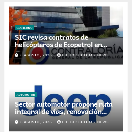
GOBIERNO
SIC revisa contratos de
helicópteros de Ecopetrol en
posible multa millonaria
6 AGOSTO, 2026
EDITOR COLOMBINEWS
AUTOMOTOR
Sector automotor propone ruta
integral de vías, renovación
vehicular y transición energética
6 AGOSTO, 2026
EDITOR COLOMBINEWS
para movilidad en Colombia