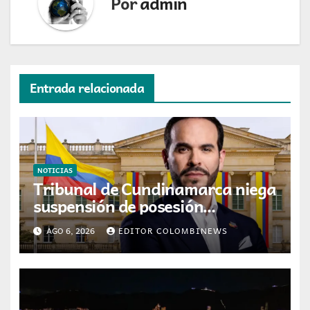
Por
admin
Entrada relacionada
NOTICIAS
Tribunal de Cundinamarca niega
suspensión de posesión
presidencial de Abelardo de la
AGO 6, 2026
EDITOR COLOMBINEWS
Espriella en Cali