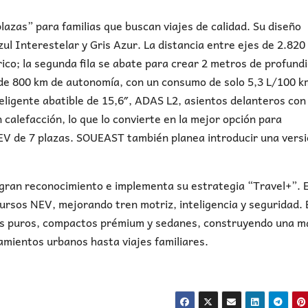
azas” para familias que buscan viajes de calidad. Su diseño
zul Interestelar y Gris Azur. La distancia entre ejes de 2.82
trico; la segunda fila se abate para crear 2 metros de profund
e 800 km de autonomía, con un consumo de solo 5,3 L/100 km
teligente abatible de 15,6″, ADAS L2, asientos delanteros con
n calefacción, lo que lo convierte en la mejor opción para
V de 7 plazas. SOUEAST también planea introducir una vers
ran reconocimiento e implementa su estrategia “Travel+”. 
rsos NEV, mejorando tren motriz, inteligencia y seguridad. 
cos puros, compactos prémium y sedanes, construyendo una m
mientos urbanos hasta viajes familiares.