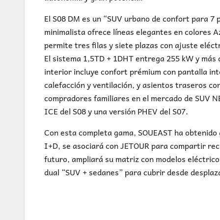
El S08 DM es un “SUV urbano de confort para 7 pl
minimalista ofrece líneas elegantes en colores A
permite tres filas y siete plazas con ajuste eléc
El sistema 1,5TD + 1DHT entrega 255 kW y más d
interior incluye confort prémium con pantalla in
calefacción y ventilación, y asientos traseros co
compradores familiares en el mercado de SUV NE
ICE del S08 y una versión PHEV del S07.
Con esta completa gama, SOUEAST ha obtenido g
I+D, se asociará con JETOUR para compartir recu
futuro, ampliará su matriz con modelos eléctri
dual “SUV + sedanes” para cubrir desde desplaza