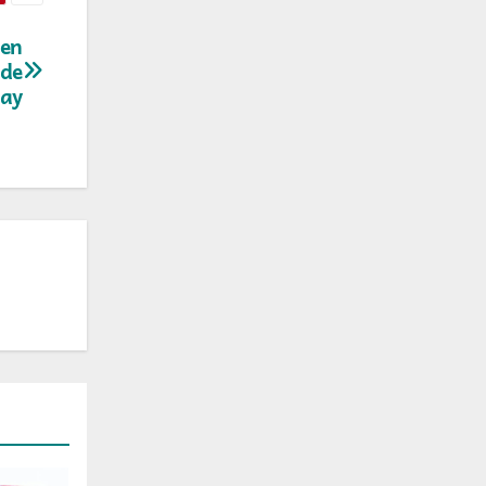
 en
 de
day