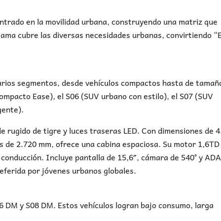
trado en la movilidad urbana, construyendo una matriz que
gama cubre las diversas necesidades urbanas, convirtiendo 
arios segmentos, desde vehículos compactos hasta de tamañ
ompacto Ease), el S06 (SUV urbano con estilo), el S07 (SUV
gente).
 de rugido de tigre y luces traseras LED. Con dimensiones de 
s de 2.720 mm, ofrece una cabina espaciosa. Su motor 1,6TD
 conducción. Incluye pantalla de 15,6″, cámara de 540° y ADA
preferida por jóvenes urbanos globales.
 DM y S08 DM. Estos vehículos logran bajo consumo, larga