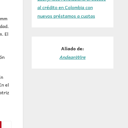
al crédito en Colombia con
nuevos préstamos a cuotas
0 mm
idad.
. El
Aliado de:
AndeanWire
ión
En
En el
atriz