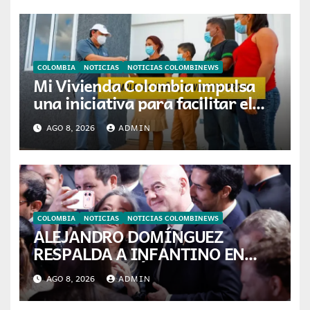
COLOMBIA
NOTICIAS
NOTICIAS COLOMBINEWS
Mi Vivienda Colombia impulsa
una iniciativa para facilitar el
acceso a la vivienda de familias
AGO 8, 2026
ADMIN
colombianas
COLOMBIA
NOTICIAS
NOTICIAS COLOMBINEWS
ALEJANDRO DOMÍNGUEZ
RESPALDA A INFANTINO EN
CALI: «ES EL LÍDER DE LA
AGO 8, 2026
ADMIN
TRANSFORMACIÓN DEL
FÚTBOL»