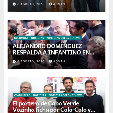
acceso a la vivienda de familias
8 AGOSTO, 2026
ADMIN
colombianas
COLOMBIA
NOTICIAS
NOTICIAS COLOMBINEWS
ALEJANDRO DOMÍNGUEZ
RESPALDA A INFANTINO EN
CALI: «ES EL LÍDER DE LA
8 AGOSTO, 2026
ADMIN
TRANSFORMACIÓN DEL
FÚTBOL»
COMUNICAE
NOTICIAS
NOTICIAS COLOMBINEWS
El portero de Cabo Verde
Vozinha ficha por Colo-Colo y