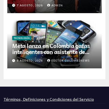
JETOUR respalda su nueva
7 AGOSTO, 2026
ADMIN
etapa
TECNOLOGÍA
Meta lanza en Colombia gafas
inteligentes con asistente de
inteligencia artificial
6 AGOSTO, 2026
EDITOR COLOMBINEWS
Términos, Definiciones y Condiciones del Servicio