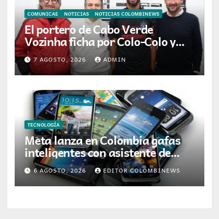
COMUNICAE
NOTICIAS
NOTICIAS COLOMBINEWS
El portero de Cabo Verde
Vozinha ficha por Colo-Colo y
JETOUR respalda su nueva
7 AGOSTO, 2026
ADMIN
etapa
TECNOLOGÍA
Meta lanza en Colombia gafas
inteligentes con asistente de
inteligencia artificial
6 AGOSTO, 2026
EDITOR COLOMBINEWS