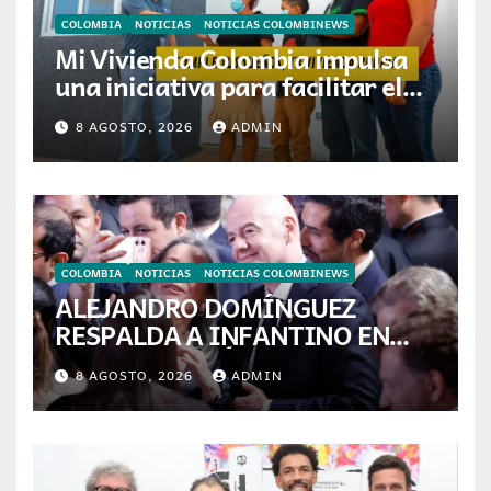
COLOMBIA
NOTICIAS
NOTICIAS COLOMBINEWS
Mi Vivienda Colombia impulsa
una iniciativa para facilitar el
acceso a la vivienda de familias
8 AGOSTO, 2026
ADMIN
colombianas
COLOMBIA
NOTICIAS
NOTICIAS COLOMBINEWS
ALEJANDRO DOMÍNGUEZ
RESPALDA A INFANTINO EN
CALI: «ES EL LÍDER DE LA
8 AGOSTO, 2026
ADMIN
TRANSFORMACIÓN DEL
FÚTBOL»