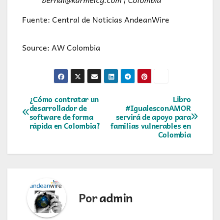
Fuente: Central de Noticias AndeanWire
Source: AW Colombia
Navegación
¿Cómo contratar un
Libro
desarrollador de
#IgualesconAMOR
software de forma
servirá de apoyo para
de
rápida en Colombia?
familias vulnerables en
Colombia
entradas
Por
admin