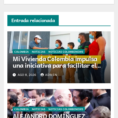
Entrada relacionada
COLOMBIA
NOTICIAS
NOTICIAS COLOMBINEWS
Mi Vivienda Colombia impulsa
una iniciativa para facilitar el
acceso a la vivienda de familias
AGO 8, 2026
ADMIN
colombianas
COLOMBIA
NOTICIAS
NOTICIAS COLOMBINEWS
ALEJANDRO DOMÍNGUEZ