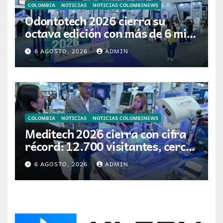
COLOMBIA
NOTICIAS
NOTICIAS COLOMBINEWS
Odontotech 2026 cierra su
octava edición con más de 6 mil
visitantes
6 AGOSTO, 2026
ADMIN
COLOMBIA
NOTICIAS
NOTICIAS COLOMBINEWS
Meditech 2026 cierra con cifra
récord: 12.700 visitantes, cerca
de 300 expositores y 16 países
6 AGOSTO, 2026
ADMIN
participantes