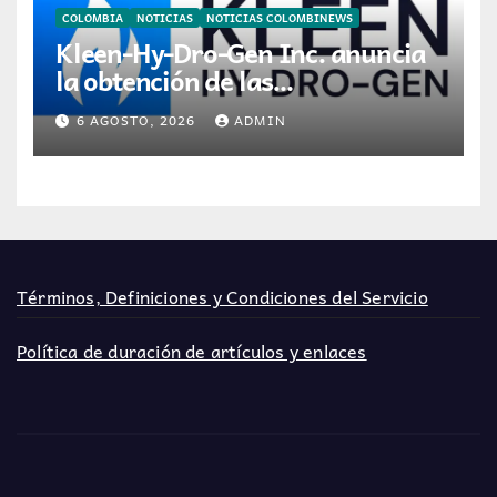
COLOMBIA
NOTICIAS
NOTICIAS COLOMBINEWS
Kleen-Hy-Dro-Gen Inc. anuncia
la obtención de las
certificaciones ISO 9001: 2015 y
6 AGOSTO, 2026
ADMIN
TSSA
Términos, Definiciones y Condiciones del Servicio
Política de duración de artículos y enlaces