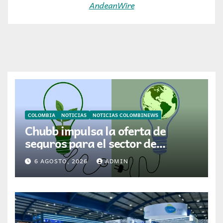
AndeanWire
COLOMBIA
NOTICIAS
NOTICIAS COLOMBINEWS
Chubb impulsa la oferta de
seguros para el sector de
energías renovables en América
6 AGOSTO, 2026
ADMIN
Latina