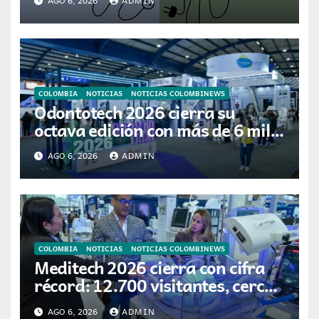
Latina
COLOMBIA
NOTICIAS
NOTICIAS COLOMBINEWS
Odontotech 2026 cierra su
octava edición con más de 6 mil
visitantes
AGO 6, 2026
ADMIN
COLOMBIA
NOTICIAS
NOTICIAS COLOMBINEWS
Meditech 2026 cierra con cifra
récord: 12.700 visitantes, cerca
de 300 expositores y 16 países
AGO 6, 2026
ADMIN