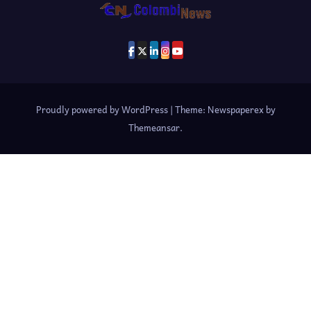
Proudly powered by WordPress
|
Theme: Newspaperex by
Themeansar
.