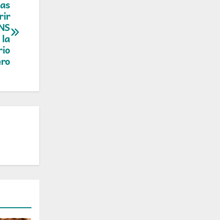
mas
rir
FNS
 la
rio
ero