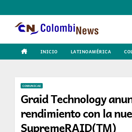
Skip
to
content
INICIO
LATINOAMÉRICA
CO
COMUNICAE
Graid Technology anun
rendimiento con la nue
SupremeRAID(TM)