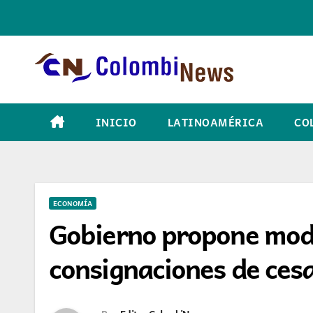
Skip
to
content
INICIO
LATINOAMÉRICA
CO
ECONOMÍA
Gobierno propone mod
consignaciones de ces