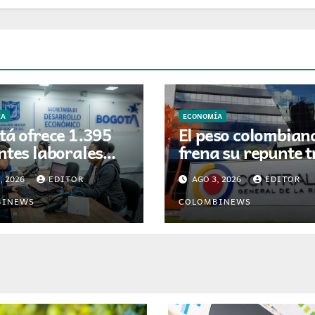
ÍA
ECONOMÍA
tá ofrece 1.395
El peso colombian
ntes laborales
frena su repunte t
postulaciones
medidas del Banc
, 2026
EDITOR
AGO 3, 2026
EDITOR
tas hasta el 8 de
la República
to
BINEWS
COLOMBINEWS