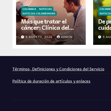
COLOMBIA
NOTICIAS
COLOMB
NOTICIAS COLOMBINEWS
NOTICI
Más que tratar el
De p
cáncer: Clínica del
cuida
Country incorpora
está
5 AGOSTO, 2026
ADMIN
5 AG
tecnología que ayuda
video
a preservar el cabello
hoga
y la confianza durante
la quimioterapia
Términos, Definiciones y Condiciones del Servicio
Política de duración de artículos y enlaces