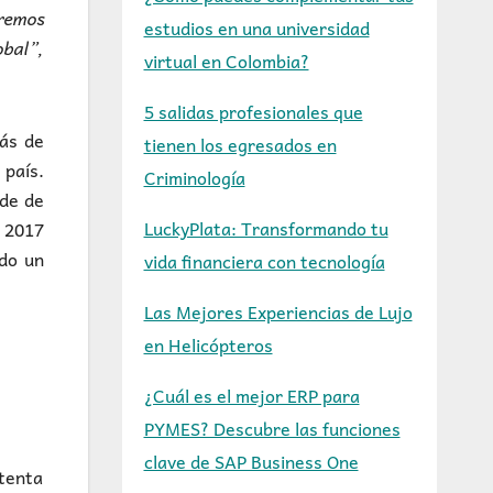
remos
estudios en una universidad
obal”,
virtual en Colombia?
5 salidas profesionales que
más de
tienen los egresados en
 país.
Criminología
nde de
LuckyPlata: Transformando tu
n 2017
ado un
vida financiera con tecnología
Las Mejores Experiencias de Lujo
en Helicópteros
¿Cuál es el mejor ERP para
PYMES? Descubre las funciones
clave de SAP Business One
stenta