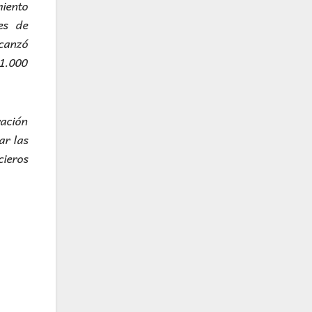
miento
es de
lcanzó
21.000
vación
ar las
cieros