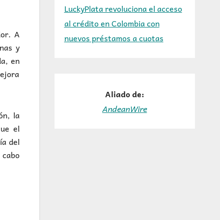
LuckyPlata revoluciona el acceso
al crédito en Colombia con
dor. A
nuevos préstamos a cuotas
onas y
da, en
mejora
Aliado de:
AndeanWire
ón, la
ue el
ía del
 cabo