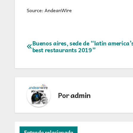
Source: AndeanWire
Navegación
Buenos aires, sede de “latin america’
best restaurants 2019”
de
entradas
Por
admin
Entrada relacionada