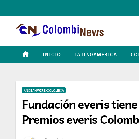
Skip
to
content
INICIO
LATINOAMÉRICA
CO
ANDEANWIRE-COLOMBIA
Fundación everis tiene 
Premios everis Colomb