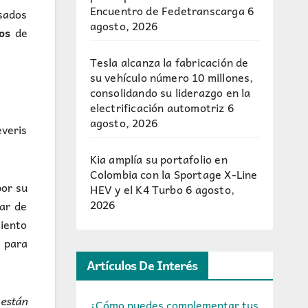
Encuentro de Fedetranscarga
6
asados
agosto, 2026
sos
de
Tesla alcanza la fabricación de
su vehículo número 10 millones,
consolidando su liderazgo en la
electrificación automotriz
6
agosto, 2026
veris
Kia amplía su portafolio en
Colombia con la Sportage X-Line
por su
HEV y el K4 Turbo
6 agosto,
2026
lar de
iento
 para
Artículos De Interés
 están
¿Cómo puedes complementar tus