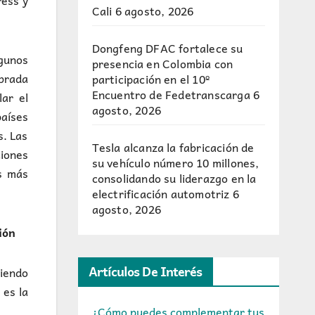
ress y
Cali
6 agosto, 2026
Dongfeng DFAC fortalece su
lgunos
presencia en Colombia con
ibrada
participación en el 10º
Encuentro de Fedetranscarga
6
lar el
agosto, 2026
países
s. Las
Tesla alcanza la fabricación de
ciones
su vehículo número 10 millones,
s más
consolidando su liderazgo en la
electrificación automotriz
6
agosto, 2026
ción
Artículos De Interés
iendo
 es la
¿Cómo puedes complementar tus