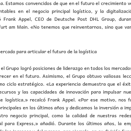
. Estamos convencidos de que en el futuro el crecimiento 
tables en el negocio principal logístico, y la digitalizac
mó Frank Appel, CEO de Deutsche Post DHL Group, duran
kfurt am Main. «No tenemos que reinventarnos, sino que va
cado para articular el futuro de la logística
el Grupo logró posiciones de liderazgo en todos los mercado
ecer en el futuro. Asimismo, el Grupo obtuvo valiosas lec
mo ciclo estratégico. «La experiencia demuestra que el éxi
ecursos y las capacidades de innovación para impulsar nue
de logística,» recalcó Frank Appel. «Por ese motivo, nos 
incipales en los últimos años y dedicamos la inversión a im
stro negocio principal, como la calidad de nuestras redes
al para Express,» añadió. Durante los últimos años, la em