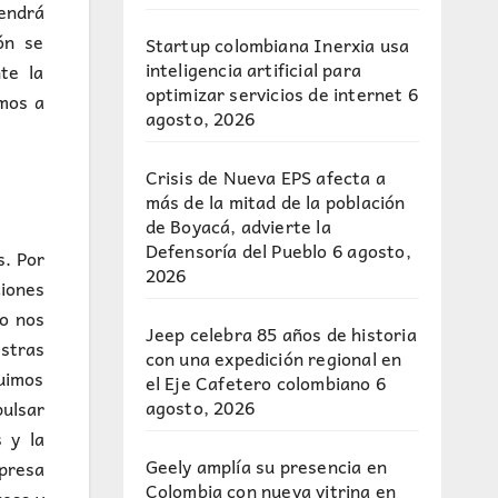
vendrá
ión se
Startup colombiana Inerxia usa
inteligencia artificial para
te la
optimizar servicios de internet
6
mos a
agosto, 2026
Crisis de Nueva EPS afecta a
más de la mitad de la población
de Boyacá, advierte la
Defensoría del Pueblo
6 agosto,
s. Por
2026
ciones
to nos
Jeep celebra 85 años de historia
stras
con una expedición regional en
fuimos
el Eje Cafetero colombiano
6
agosto, 2026
pulsar
 y la
Geely amplía su presencia en
presa
Colombia con nueva vitrina en