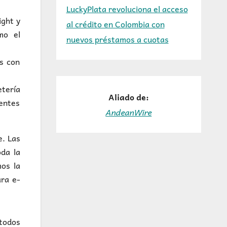
LuckyPlata revoluciona el acceso
ight y
al crédito en Colombia con
mo el
nuevos préstamos a cuotas
os con
etería
Aliado de:
gentes
AndeanWire
e. Las
oda la
mos la
ara e-
 todos