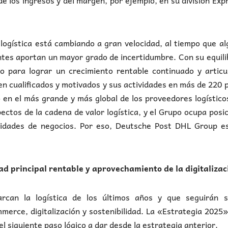
de los ingresos y del margen, por ejemplo, en su división Exp
logística está cambiando a gran velocidad, al tiempo que a
tes aportan un mayor grado de incertidumbre. Con su equil
o para lograr un crecimiento rentable continuado y articu
en cualificados y motivados y sus actividades en más de 220 
o en el más grande y más global de los proveedores logístico
ectos de la cadena de valor logística, y el Grupo ocupa posi
vidades de negocios. Por eso, Deutsche Post DHL Group e
ad principal rentable y aprovechamiento de la digitaliza
rcan la logística de los últimos años y que seguirán s
merce, digitalización y sostenibilidad. La «Estrategia 2025»
l siguiente paso lógico a dar desde la estrategia anterior.