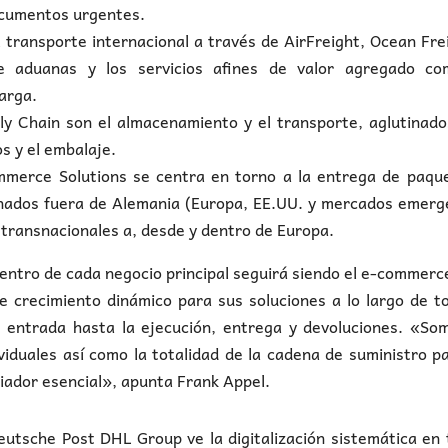
ocumentos urgentes.
l transporte internacional a través de AirFreight, Ocean Fre
e aduanas y los servicios afines de valor agregado co
arga.
ly Chain son el almacenamiento y el transporte, aglutinad
os y el embalaje.
mmerce Solutions se centra en torno a la entrega de paqu
ionados fuera de Alemania (Europa, EE.UU. y mercados emer
I transnacionales a, desde y dentro de Europa.
dentro de cada negocio principal seguirá siendo el e-commerc
de crecimiento dinámico para sus soluciones a lo largo de t
de entrada hasta la ejecución, entrega y devoluciones. «So
iduales así como la totalidad de la cadena de suministro p
ciador esencial», apunta Frank Appel.
utsche Post DHL Group ve la digitalización sistemática en