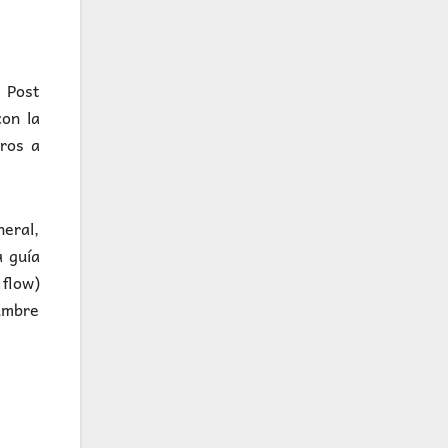
e Post
on la
ros a
eral,
a guía
 flow)
umbre