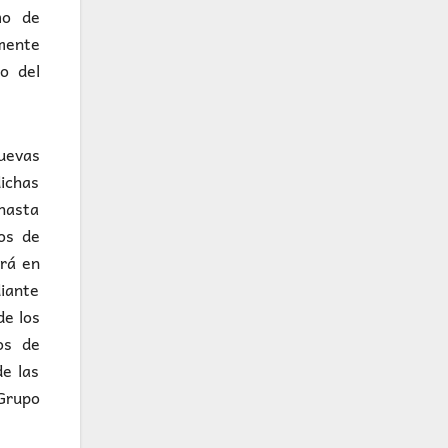
mo de
mente
o del
uevas
dichas
hasta
os de
ará en
iante
de los
os de
de las
 Grupo