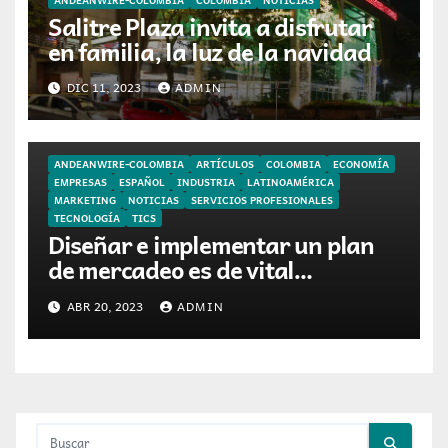
Salitre Plaza invita a disfrutar
en familia, la luz de la navidad
DIC 11, 2023
ADMIN
ANDEANWIRE-COLOMBIA
ARTÍCULOS
COLOMBIA
ECONOMÍA
EMPRESAS
ESPAÑOL
INDUSTRIA
LATINOAMÉRICA
MARKETING
NOTICIAS
SERVICIOS PROFESIONALES
TECNOLOGÍA
TICS
Diseñar e implementar un plan
de mercadeo es de vital
importancia para una PYME en
ABR 20, 2023
ADMIN
Colombia.