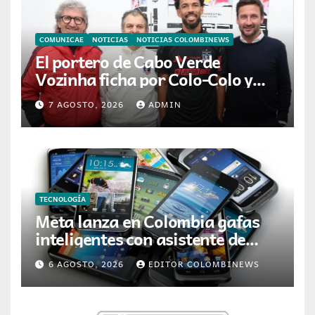
COMUNICAE
NOTICIAS
NOTICIAS COLOMBINEWS
El portero de Cabo Verde
Vozinha ficha por Colo-Colo y
JETOUR respalda su nueva
7 AGOSTO, 2026
ADMIN
etapa
TECNOLOGÍA
Meta lanza en Colombia gafas
inteligentes con asistente de
inteligencia artificial
6 AGOSTO, 2026
EDITOR COLOMBINEWS