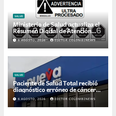
SALUD
Ministerio de Salud actualiza el
Resumen Digital de Atención
para la dispensación de
6 AGOSTO, 2026
EDITOR COLOMBINEWS
medicamentos en Colombia
SALUD
Paciente de Salud Total recibió
diagnóstico erróneo de cáncer
por resultados de otra persona
6 AGOSTO, 2026
EDITOR COLOMBINEWS