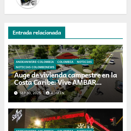
Entrada relacionada
ANDEANWIRE-COLOMBIA
COLOMBIA
NOTICIAS
NOTICIAS COLOMBINEWS
Auge de vivienda campestre en la
Costa Caribe: Vive AMBAR
entrega Cañaguates de
SEP 30, 2025
ADMIN
Valleyville en el Cesar
ANDEANWIRE-COLOMBIA
COLOMBIA
NOTICIAS