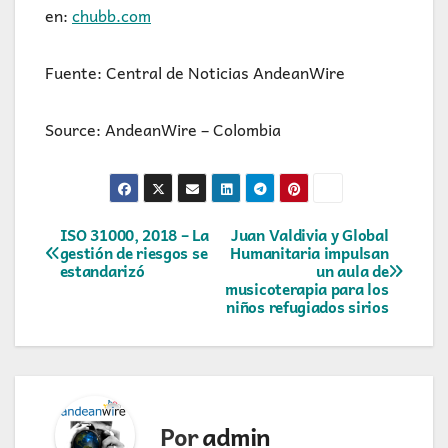
en:
chubb.com
Fuente: Central de Noticias AndeanWire
Source: AndeanWire – Colombia
Navegación
ISO 31000, 2018 – La
Juan Valdivia y Global
gestión de riesgos se
Humanitaria impulsan
estandarizó
un aula de
de
musicoterapia para los
niños refugiados sirios
entradas
Por
admin