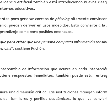
eligencia artificial también está introduciendo nuevos ries
entornos educativos.
ientas para generar correos de
phishing
altamente convincen
erio, pueden derivar en usos indebidos. Esto convierte a la
 aprendizaje como para posibles amenazas.
que para evitar que una persona comparta información sensib
uencias
”, sostiene Pachón.
ntercambio de información que ocurre en cada interacció
btiene respuestas inmediatas, también puede estar entre
uiere una dimensión crítica. Las instituciones manejan infor
les, familiares y perfiles académicos, lo que las convier