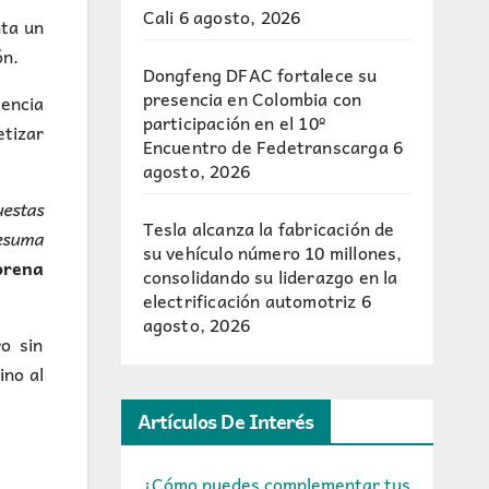
Cali
6 agosto, 2026
nta un
ón.
Dongfeng DFAC fortalece su
presencia en Colombia con
gencia
participación en el 10º
etizar
Encuentro de Fedetranscarga
6
agosto, 2026
uestas
Tesla alcanza la fabricación de
resuma
su vehículo número 10 millones,
rena
consolidando su liderazgo en la
electrificación automotriz
6
agosto, 2026
o sin
ino al
Artículos De Interés
¿Cómo puedes complementar tus