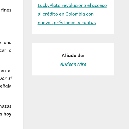
LuckyPlata revoluciona el acceso
 fines
al crédito en Colombia con
nuevos préstamos a cuotas
e una
car o
Aliado de:
AndeanWire
 en el
por sí
señala
enazas
ta hoy