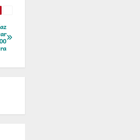
íaz
var
500
ira