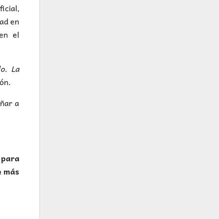
icial,
dad en
en el
o. La
ón.
eñar a
 para
e más