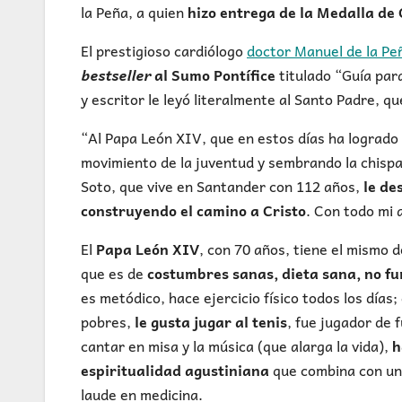
la Peña, a quien
hizo entrega de la Medalla de 
El prestigioso cardiólogo
doctor Manuel de la Pe
bestseller
al Sumo Pontífice
titulado “Guía par
y escritor le leyó literalmente al Santo Padre, qu
“Al Papa León XIV, que en estos días ha logrado 
movimiento de la juventud y sembrando la chispa
Soto, que vive en Santander con 112 años,
le de
construyendo el camino a Cristo
. Con todo mi 
El
Papa León XIV
, con 70 años, tiene el mismo 
que es de
costumbres sanas, dieta sana, no fum
es metódico, hace ejercicio físico todos los día
pobres,
le gusta jugar al tenis
, fue jugador de 
cantar en misa y la música (que alarga la vida),
h
espiritualidad agustiniana
que combina con una
laude en medicina.