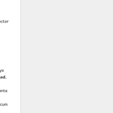
octor
 ya
tad
,
canta
 cum