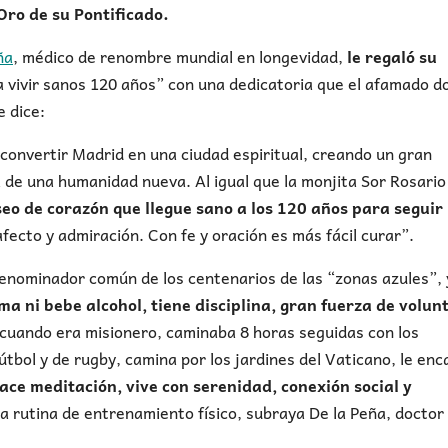
Oro de su Pontificado.
ña
, médico de renombre mundial en longevidad,
le regaló su
a vivir sanos 120 años” con una dedicatoria que el afamado d
e dice:
convertir Madrid en una ciudad espiritual, creando un gran
 de una humanidad nueva. Al igual que la monjita Sor Rosario
seo de corazón que llegue sano a los 120 años para seguir
afecto y admiración. Con fe y oración es más fácil curar”.
denominador común de los centenarios de las “zonas azules”,
a ni bebe alcohol, tiene disciplina, gran fuerza de volun
s; cuando era misionero, caminaba 8 horas seguidas con los
fútbol y de rugby, camina por los jardines del Vaticano, le en
ace meditación, vive con serenidad, conexión social y
 rutina de entrenamiento físico, subraya De la Peña, doctor