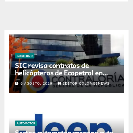
GOBIERNO
SIC revisa contratos de
helicópteros de Ecopetrol en
posible multa millonaria
6 AGOSTO, 2026
EDITOR COLOMBINEWS
AUTOMOTOR
Sector automotor propone ruta