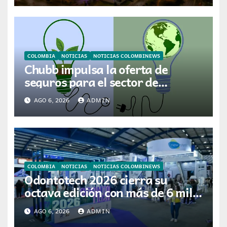
COLOMBIA
NOTICIAS
NOTICIAS COLOMBINEWS
Chubb impulsa la oferta de
seguros para el sector de
energías renovables en América
AGO 6, 2026
ADMIN
Latina
COLOMBIA
NOTICIAS
NOTICIAS COLOMBINEWS
Odontotech 2026 cierra su
octava edición con más de 6 mil
visitantes
AGO 6, 2026
ADMIN