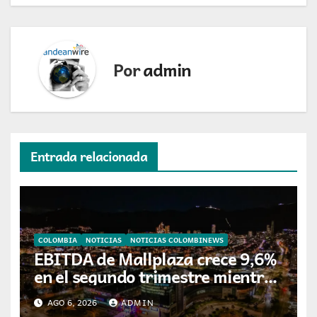
Por
admin
Entrada relacionada
COLOMBIA
NOTICIAS
NOTICIAS COLOMBINEWS
EBITDA de Mallplaza crece 9,6%
en el segundo trimestre mientras
avanza en su plan de crecimiento
AGO 6, 2026
ADMIN
en Colombia