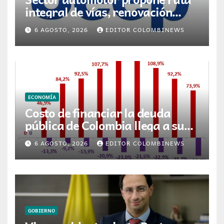
integral de vías, renovación
vehicular y transición energética
6 AGOSTO, 2026
EDITOR COLOMBINEWS
para movilidad en Colombia
ECONOMÍA
Costo de financiar la deuda
pública de Colombia llega a su
nivel más alto en 17 años
6 AGOSTO, 2026
EDITOR COLOMBINEWS
GOBIERNO