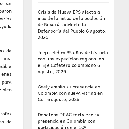
por un
iparon
Crisis de Nueva EPS afecta a
más de la mitad de la población
arios
de Boyacá, advierte la
ayuda
Defensoría del Pueblo
6 agosto,
2026
nas de
Jeep celebra 85 años de historia
rsonal
con una expedición regional en
el Eje Cafetero colombiano
6
ndible
agosto, 2026
uienes
a para
Geely amplía su presencia en
é bien
Colombia con nueva vitrina en
Cali
6 agosto, 2026
trofes
Dongfeng DFAC fortalece su
presencia en Colombia con
ada de
participación en el 10º