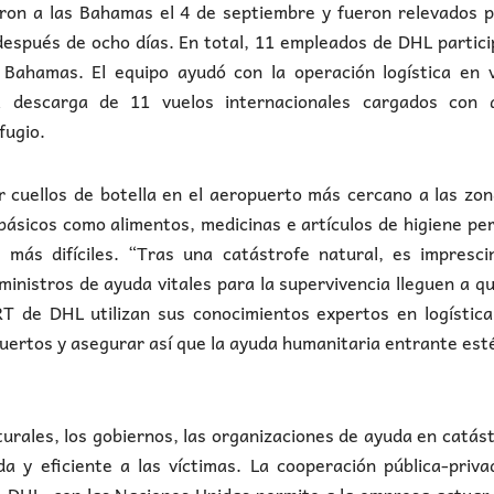
aron a las Bahamas el 4 de septiembre y fueron relevados 
espués de ocho días. En total, 11 empleados de DHL partic
 Bahamas. El equipo ayudó con la operación logística en v
a descarga de 11 vuelos internacionales cargados con 
fugio.
r cuellos de botella en el aeropuerto más cercano a las zo
básicos como alimentos, medicinas e artículos de higiene pe
s más difíciles. “Tras una catástrofe natural, es impresci
inistros de ayuda vitales para la supervivencia lleguen a q
RT de DHL utilizan sus conocimientos expertos en logístic
puertos y asegurar así que la ayuda humanitaria entrante est
rales, los gobiernos, las organizaciones de ayuda en catás
a y eficiente a las víctimas. La cooperación pública-priv