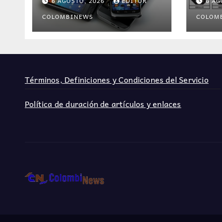
6 AGOSTO, 2026
EDITOR
6 AG
asistente de
para
inteligencia artificial
de m
COLOMBINEWS
COLOM
Colo
Términos, Definiciones y Condiciones del Servicio
Política de duración de artículos y enlaces