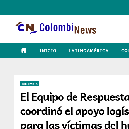
Skip
to
content
INICIO
LATINOAMÉRICA
CO
COLOMBIA
El Equipo de Respuest
coordinó el apoyo logí
para las víctimas del