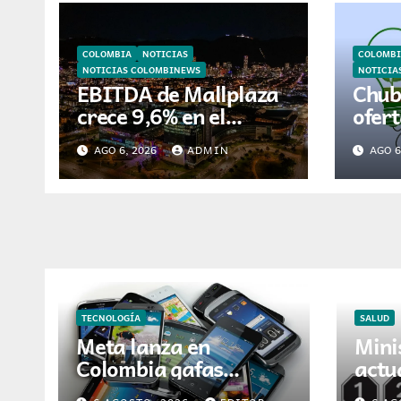
COLOMBIA
NOTICIAS
COLOMBI
NOTICIAS COLOMBINEWS
NOTICIA
EBITDA de Mallplaza
Chub
crece 9,6% en el
ofer
segundo trimestre
para 
AGO 6, 2026
ADMIN
AGO 6
mientras avanza en
ener
su plan de crecimiento
en A
en Colombia
TECNOLOGÍA
SALUD
Meta lanza en
Mini
Colombia gafas
actu
inteligentes con
Digi