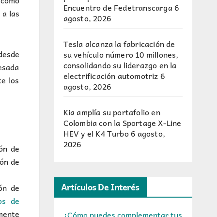
 como
Encuentro de Fedetranscarga
6
 a las
agosto, 2026
Tesla alcanza la fabricación de
 desde
su vehículo número 10 millones,
consolidando su liderazgo en la
resada
electrificación automotriz
6
te los
agosto, 2026
Kia amplía su portafolio en
Colombia con la Sportage X-Line
HEV y el K4 Turbo
6 agosto,
2026
ón de
ión de
Artículos De Interés
ón de
os de
mente
¿Cómo puedes complementar tus