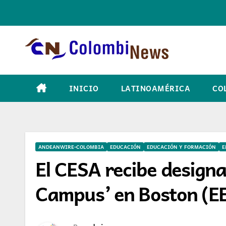
Skip
to
content
INICIO
LATINOAMÉRICA
CO
ANDEANWIRE-COLOMBIA
EDUCACIÓN
EDUCACIÓN Y FORMACIÓN
E
El CESA recibe desig
Campus’ en Boston (E