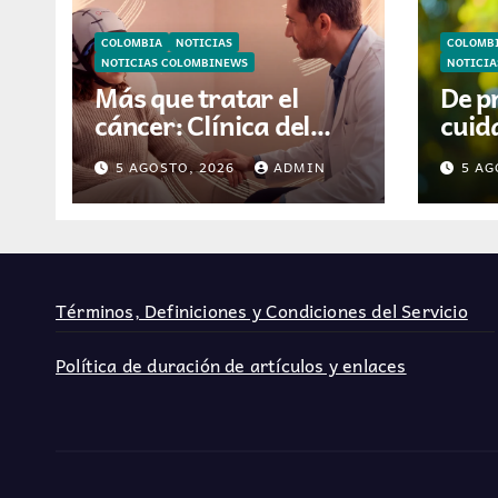
COLOMBIA
NOTICIAS
COLOMB
NOTICIAS COLOMBINEWS
NOTICI
Más que tratar el
De p
cáncer: Clínica del
cuida
Country incorpora
está
5 AGOSTO, 2026
ADMIN
5 AG
tecnología que ayuda
video
a preservar el cabello
hoga
y la confianza durante
la quimioterapia
Términos, Definiciones y Condiciones del Servicio
Política de duración de artículos y enlaces