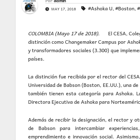
Por
admin
#Ashoka U
,
#Boston
,
MAY 17, 2018
COLOMBIA (Mayo 17 de 2018).
El CESA, Colegio
distinción como Changemaker Campus por Ashoka
y transformadores sociales (3.300) que implem
países.
La distinción fue recibida por el rector del CE
Universidad de Babson (Boston, EE.UU.), una de 
también tienen esta categoría para Ashoka. L
Directora Ejecutiva de Ashoka para Norteaméric
Además de recibir la designación, el rector y o
de Babson para intercambiar experiencias,
emprendimiento e innovación social. Asimismo